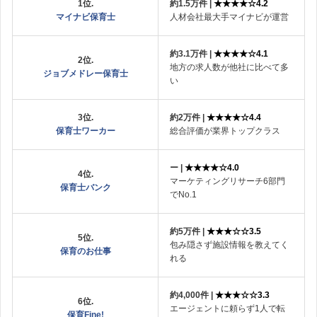
1位.
約1.5万件 |
★★★★☆4.2
マイナビ保育士
人材会社最大手マイナビが運営
約3.1万件 |
★★★★☆4.1
2位.
地方の求人数が他社に比べて多
ジョブメドレー保育士
い
3位.
約2万件 |
★★★★☆4.4
保育士ワーカー
総合評価が業界トップクラス
ー |
★★★★☆4.0
4位.
マーケティングリサーチ6部門
保育士バンク
でNo.1
約5万件 |
★★★☆☆3.5
5位.
包み隠さず施設情報を教えてく
保育のお仕事
れる
約4,000件 |
★★★☆☆3.3
6位.
エージェントに頼らず1人で転
保育Fine!