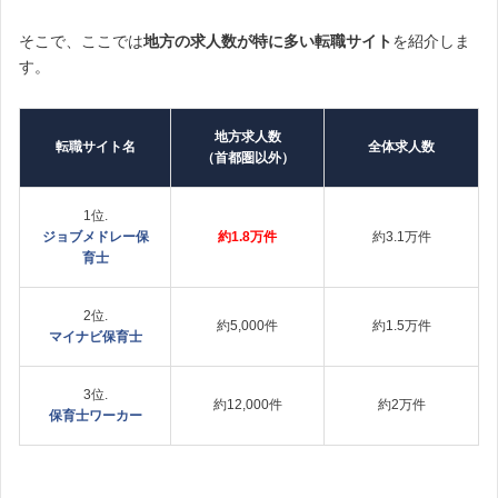
そこで、ここでは
地方の求人数が特に多い転職サイト
を紹介しま
す。
地方求人数
転職サイト名
全体求人数
（首都圏以外）
1位.
ジョブメドレー保
約1.8万件
約3.1万件
育士
2位.
約5,000件
約1.5万件
マイナビ保育士
3位.
約12,000件
約2万件
保育士ワーカー