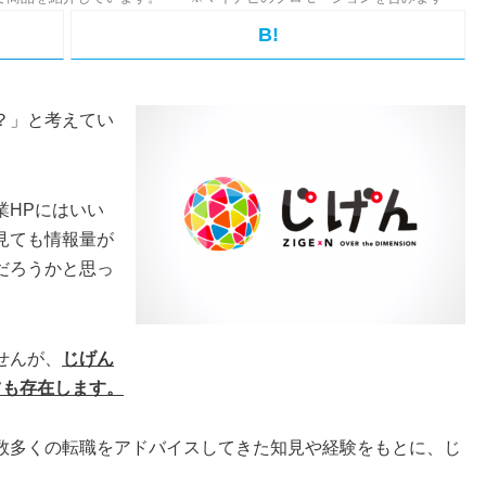
B!
？」と考えてい
業HPにはいい
見ても情報量が
だろうかと思っ
せんが、
じげん
ツも存在します。
数多くの転職をアドバイスしてきた知見や経験をもとに、じ