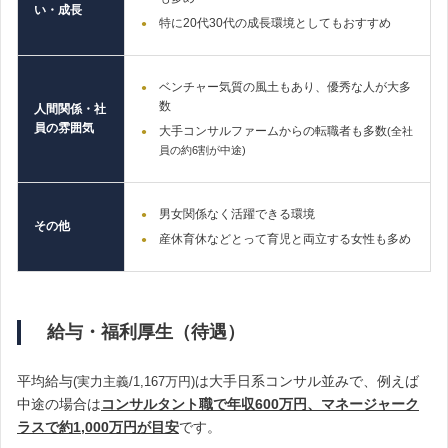
い・成長
特に20代30代の成長環境としてもおすすめ
ベンチャー気質の風土もあり、優秀な人が大多
数
人間関係・社
員の雰囲気
大手コンサルファームからの転職者も多数
(全社
員の約6割が中途)
男女関係なく活躍できる環境
その他
産休育休などとって育児と両立する女性も多め
給与・福利厚生（待遇）
平均給与
は大手日系コンサル並みで、例えば
(実力主義/1,167万円
)
中途の場合は
コンサルタント職で年収600万円、マネージャーク
ラスで約1,000万円が目安
です。