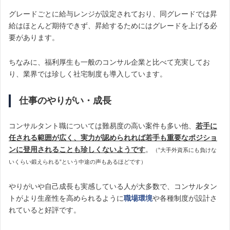
グレードごとに給与レンジが設定されており、同グレードでは昇
給はほとんど期待できず、昇給するためにはグレードを上げる必
要があります。
ちなみに、福利厚生も一般のコンサル企業と比べて充実してお
り、業界では珍しく社宅制度も導入しています。
仕事のやりがい・成長
コンサルタント職については難易度の高い案件も多い他、
若手に
任される範囲が広く、実力が認められれば若手も重要なポジショ
ンに登用されることも珍しくないようです
。
（”大手外資系にも負けな
いくらい鍛えられる”という中途の声もあるほどです）
やりがいや自己成長も実感している人が大多数で、コンサルタン
トがより生産性を高められるように
職場環境
や各種制度が設計さ
れていると好評です。