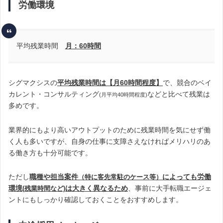
労働環境
平均残業時間
月：60時間
シグマクシスの
平均残業時間は【月60
時間程度】
で、競合のベイ
カレント・コンサルティング
などと比べて残業は
(月平均40時間程度)
多めです。
業界的にもより高いアウトプットのために残業時間を気にせず働
く人も多いですが、自身の仕事に支障さえなければメリハリのあ
る働き方も十分可能です。
ただし
職種や担当案件
に
よっても
労働
（特に客先常駐のケース等）
環境
は大きく異なるため
、事前に大手転職エージェ
(残業時間など)
ントにもしっかり確認しておくことをおすすめします。