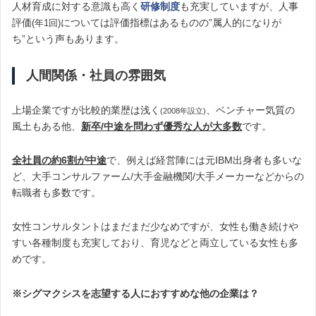
人材育成に対する意識も高く
研修制度
も充実していますが、人事
評価
については評価指標はあるものの”属人的になりが
(年1回)
ち”という声もあります。
人間関係・社員の雰囲気
上場企業ですが比較的業歴は浅く
、ベンチャー気質の
(2008年設立)
風土もある他、
新卒/中途を問わず優秀な人が大多数
です。
全社員の約6割が中途
で、例えば経営陣には元IBM出身者も多いな
ど、大手コンサルファーム/大手金融機関/大手メーカーなどからの
転職者も多数です。
女性コンサルタントはまだまだ少なめですが、女性も働き続けや
すい各種制度も充実しており、育児などと両立している女性も多
めです。
※シグマクシスを志望する人におすすめな他の企業は？