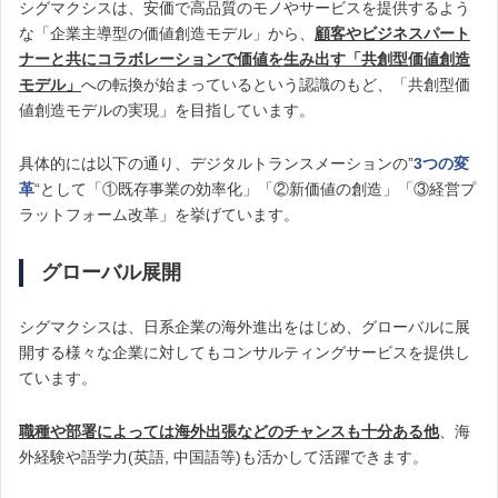
シグマクシスは、安価で高品質のモノやサービスを提供するよう
な「企業主導型の価値創造モデル」から、
顧客やビジネスパート
ナーと共にコラボレーションで価値を生み出す「共創型価値創造
モデル」
への転換が始まっているという認識のもど、「共創型価
値創造モデルの実現」を目指しています。
具体的には以下の通り、デジタルトランスメーションの”
3つの変
革
“として「①既存事業の効率化」「②新価値の創造」「③経営プ
ラットフォーム改革」を挙げています。
グローバル展開
シグマクシスは、日系企業の海外進出をはじめ、グローバルに展
開する様々な企業に対してもコンサルティングサービスを提供し
ています。
職種や部署によっては海外出張などのチャンスも十分ある他
、海
外経験や語学力(英語, 中国語等)も活かして活躍できます。