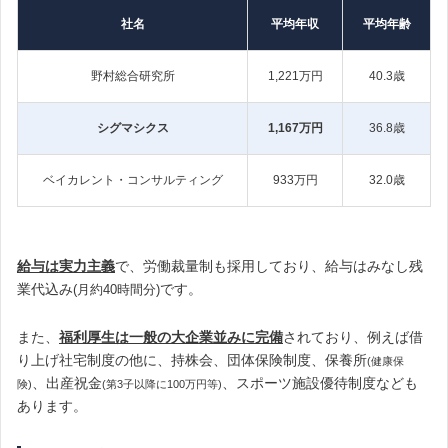
社名
平均年収
平均年齢
野村総合研究所
1,221万円
40.3歳
シグマシクス
1,167万円
36.8歳
ベイカレント・コンサルティング
933万円
32.0歳
給与は実力主義
で、労働裁量制も採用しており、給与はみなし残
業代込み
です。
(月約40時間分)
また、
福利厚生は一般の大企業並みに完備
されており、例えば借
り上げ社宅制度の他に、持株会、団体保険制度、保養所
(健康保
、出産祝金
、スポーツ施設優待制度なども
険)
(第3子以降に100万円等)
あります。