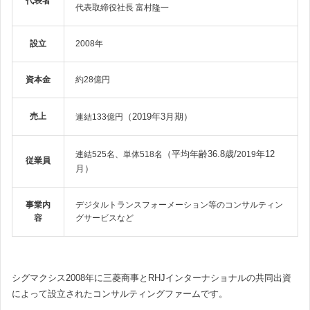
代表者
代表取締役社長 富村隆一
設立
2008年
資本金
約28億円
売上
（2019年3月期）
連結133億円
（平均年齢36.8歳/
年12
連結525名、単体518名
2019
従業員
月）
事業内
デジタルトランスフォーメーション等のコンサルティン
容
グサービスなど
シグマクシス2008年に三菱商事とRHJインターナショナルの共同出資
によって設立されたコンサルティングファームです。