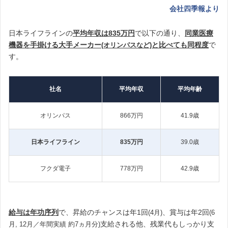
会社四季報より
日本ライフラインの
平均年収は835万円
で以下の通り、
同業医療
機器を手掛ける大手メーカー
と比べても同程度
で
(オリンパスなど)
す。
社名
平均年収
平均年齢
オリンパス
866万円
41.9歳
日本ライフライン
835万円
39.0歳
フクダ電子
778万円
42.9歳
給与は年功序列
で、昇給のチャンスは年1回
、賞与は年2回
(4月
)
(6
支給される他、残業代もしっかり支
月, 12月／年間実績 約7ヵ月分)