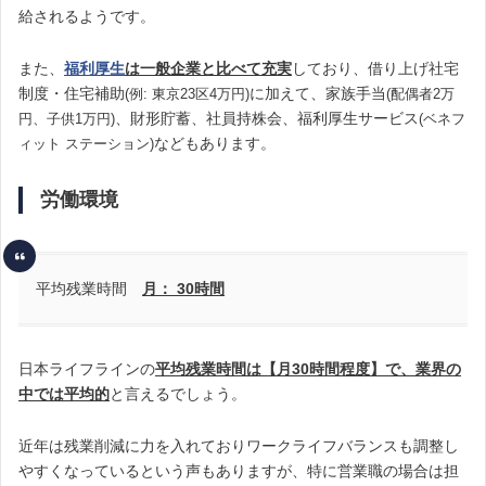
給されるようです。
また、
福利厚生
は一般企業と比べて充実
しており、借り上げ社宅
制度・住宅補助
に加えて、家族手当
(例: 東京23区4万円)
(配偶者2万
、財形貯蓄、社員持株会、福利厚生サービス
円、子供1万円)
(ベネフ
などもあります。
ィット ステーション)
労働環境
平均残業時間
月： 30
時間
日本ライフラインの
平均残業時間は【月30時間程度】で、業界の
中では平均的
と言えるでしょう。
近年は残業削減に力を入れておりワークライフバランスも調整し
やすくなっているという声もありますが、特に営業職の場合は担