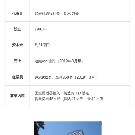
代表者
代表取締役社長 鈴木 啓介
設立
1981年
資本金
約21億円
売上
（2019年3月期）
連結455億円
従業員
（2019年3月）
連結932名、単体850名
医療用機器輸入・製造および販売
事業内容
営業拠点48ヶ所（国内47ヶ所、海外1ヶ所）