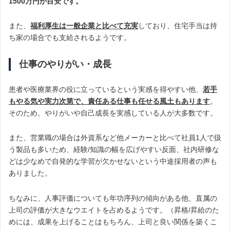
1500万円が目安です。
また、
福利厚生は一般企業と比べて充実
しており、住宅手当は持
ち家の場合でも支給されるようです。
仕事のやりがい・成長
患者や医療業界の役に立っているという実感を得やすい他、
若手
もやる気や実力次第で、責任ある仕事も任せる風土もあります
。
そのため、やりがいや自己成長を実感している人が大多数です。
また、営業職の場合は外資系など他メーカーと比べて社員1人で扱
う製品も多いため、経験/知識の幅を広げやすい反面、社内研修な
どは少なめで自発的な学習が欠かせないという中途採用者の声も
ありました。
ちなみに、人事評価についても年功序列の傾向がある他、直属の
上司の評価が大きなウエイトを占めるようです。（昇格/昇給のた
めには、成果を上げることはもちろん、上司と良い関係を築くこ