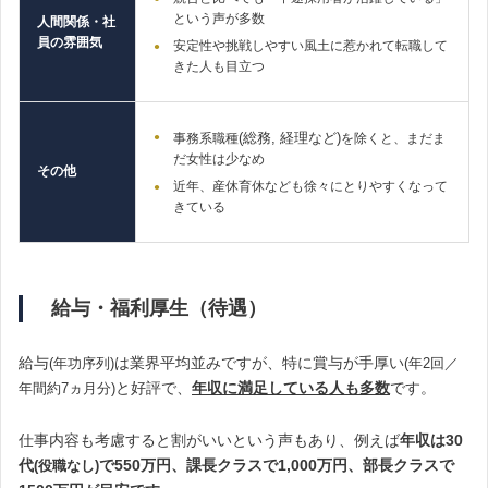
という声が多数
人間関係・社
員の雰囲気
安定性や挑戦しやすい風土に惹かれて転職して
きた人も目立つ
(総務, 経理など)
事務系職種
を除くと、まだま
だ女性は少なめ
その他
近年、産休育休なども徐々にとりやすくなって
きている
給与・福利厚生（待遇）
給与
は業界平均並みですが、特に賞与が手厚い
(年功序列)
(年2回／
と好評で、
年収に
満足している人も多数
です。
年間約7ヵ月分)
仕事内容も考慮すると割がいいという声もあり、例えば
年収は30
代
で550万円、課長クラスで1,000万円、部長クラスで
(役職なし)