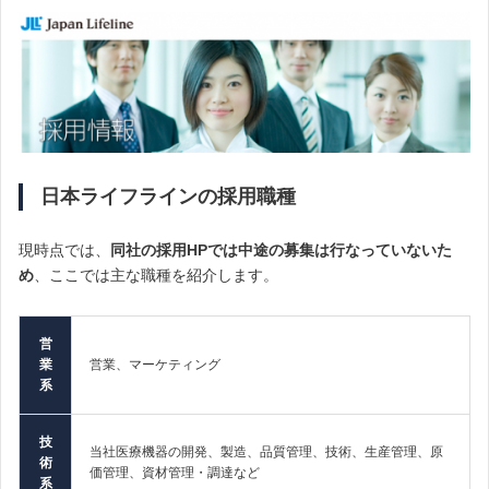
日本ライフラインの採用職種
現時点では、
同社の採用HPでは中途の募集は行なっていないた
め
、ここでは主な職種を紹介します。
営
業
営業、マーケティング
系
技
当社医療機器の開発、製造、品質管理、技術、生産管理、原
術
価管理、資材管理・調達など
系