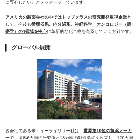
に専心したい』とメッセージしています。
アメリカの製薬会社の中ではトップクラスの研究開発重視企業と
して、今後も
循環器系、内分泌系、神経科学、オンコロジー（腫
瘍学）の4領域を中心
に革新的な化合物を創薬していく方針です。
グローバル展開
親会社である米・イーライリリー社は、
世界第10位の製薬メーカ
ー
で、世界6カ国の研究所と13カ国の製造拠点を設立し、120カ国