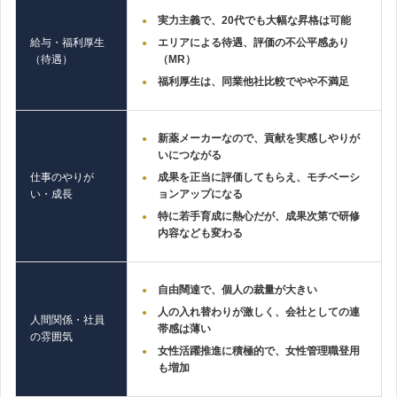
実力主義で、20代でも大幅な昇格は可能
給与・福利厚生
エリアによる待遇、評価の不公平感あり
（待遇）
（MR）
福利厚生は、同業他社比較でやや不満足
新薬メーカーなので、貢献を実感しやりが
いにつながる
仕事のやりが
成果を正当に評価してもらえ、モチベーシ
い・成長
ョンアップになる
特に若手育成に熱心だが、成果次第で研修
内容なども変わる
自由闊達で、個人の裁量が大きい
人の入れ替わりが激しく、会社としての連
人間関係・社員
帯感は薄い
の雰囲気
女性活躍推進に積極的で、女性管理職登用
も増加