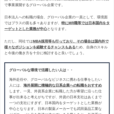
で事業展開するグローバル企業です。
日本法人への転職の場合、グローバル企業の一員として、環境面
ではプラスの面も多々ありますが、
特にMR職等では日本国内をタ
ーゲットとした業務が中心
となります。
ただし、同社では
MBA採用等も行っており、その場合は国内外で
様々なポジションを経験するチャンスもある
ため、自身のスキル
と今後の働き方を十分に検討すると良いでしょう。
グローバル
な環境で活躍
したい人は・・
海外赴任や、グローバルなビジネスに携わる仕事をしたい
人には、
海外展開に積極的な日系企業への転職をおすすめ
します。一見、外資系企業に転職した方が希望に沿った仕
事が出来ると考えがちですが、外資の日本支社はあくまで
一つの支社にすぎず、日本国内をターゲットとした業務が
中心となります。日本の製薬メーカーでも武田薬品工業な