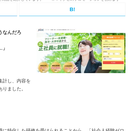
B!
うなんだろ
…」
集計し、内容を
ありました。
職に特化した研修を受けられることから、「社会人経験ゼロ