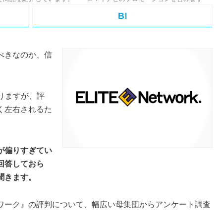
B!
べきなのか、信
。
りますが、評
く左右されるた
。
が偏りすぎてい
回答しておら
聞きます。
ワーク』の評判について、幅広い母集団からアンケート調査
。