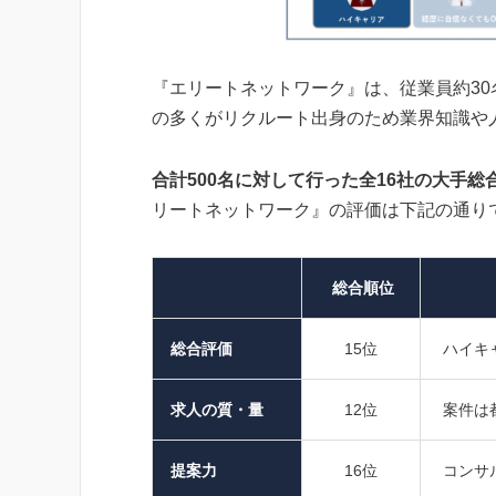
『エリートネットワーク』は、従業員約3
の多くがリクルート出身のため業界知識や
合計500名に対して行った全16社の大手
リートネットワーク』の評価は下記の通り
総合順位
総合評価
15位
ハイキ
求人の質・量
12位
案件は
提案力
16位
コンサ