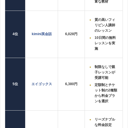
富な教材
質の高いフィ
リピン人講師
のレッスン
4位
kimini英会話
6,028円
10日間の無料
レッスンを実
施
制限なしで親
子レッスンが
受講可能
5位
エイゴックス
6,380円
定額制とチケ
ット制の2種類
から料金プラ
ンを選択
リーズナブル
な料金設定