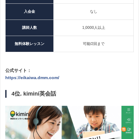
入会金
なし
講師人数
1,0000人以上
無料体験レッスン
可能/2回まで
公式サイト：
https://eikaiwa.dmm.com/
4位. k
imini英会話