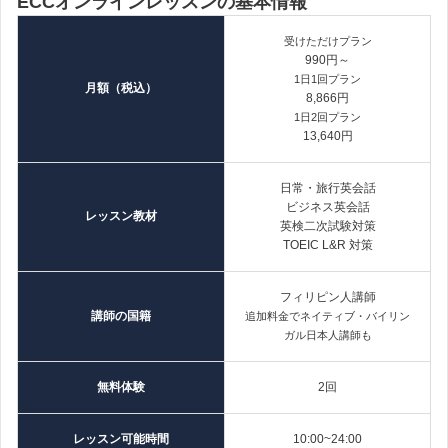
ECCオンラインレッスンの基本情報
受けただけプラン
990円～
1日1回プラン
月額（税込）
8,866円
1日2回プラン
13,640円
日常・旅行英会話
ビジネス英会話
レッスン教材
英検二次試験対策
TOEIC L&R 対策
フィリピン人講師
講師の国籍
追加料金でネイティブ・バイリン
ガル日本人講師も
無料体験
2回
レッスン可能時間
10:00~24:00