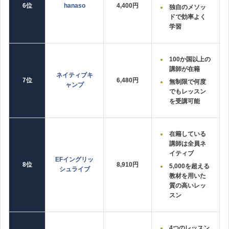
6位
hanaso
4,400円
独自のメソッ
ドで効率よく
学習
100か国以上の
講師が在籍
ネイティブキ
7位
6,480円
無制限で何度
ャンプ
でもレッスン
を受講可能
在籍している
講師は全員ネ
イティブ
EFイングリッ
8位
8,910円
5,000を超える
シュライブ
教材を用いた
質の高いレッ
スン
4つのレッスン