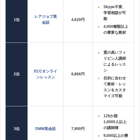
Skype不要、
学習相談が可
レアジョブ英
能
1位
4,620円
会話
4,000種類以上
の豊富な教材
質の高いフィ
リピン人講師
によるレッス
ン
ECCオンライ
2位
8,866円
ンレッスン
目的に合わせ
て教材・レッ
スンをカスタ
マイズ可能
129か国
1,0000人以上
の講師陣
3位
DMM英会話
7,900円
9,000以上の豊