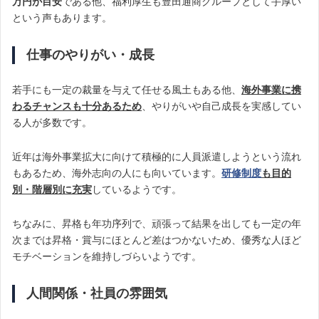
万円が目安
である他、福利厚生も豊田通商グループとして手厚い
という声もあります。
仕事のやりがい・成長
若手にも一定の裁量を与えて任せる風土もある他、
海外事業に携
わるチャンスも十分あるため
、やりがいや自己成長を実感してい
る人が多数です。
近年は海外事業拡大に向けて積極的に人員派遣しようという流れ
もあるため、海外志向の人にも向いています。
研修制度
も目的
別・階層別に充実
しているようです。
ちなみに、昇格も年功序列で、頑張って結果を出しても一定の年
次までは昇格・賞与にほとんど差はつかないため、優秀な人ほど
モチベーションを維持しづらいようです。
人間関係・社員の雰囲気