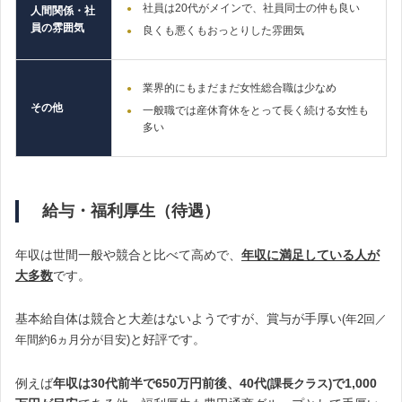
社員は20代がメインで、社員同士の仲も良い
人間関係・社
員の雰囲気
良くも悪くもおっとりした雰囲気
業界的にもまだまだ女性総合職は少なめ
その他
一般職では産休育休をとって長く続ける女性も
多い
給与・福利厚生（待遇）
年収は世間一般や競合と比べて高めで、
年収に
満足している人が
大多数
です。
基本給自体は競合と大差はないようですが、賞与が手厚い
(年2回／
と好評です。
年間約6ヵ月分が目安)
例えば
年収は30代前半で650万円前後、40代
で1,000
(課長クラス)