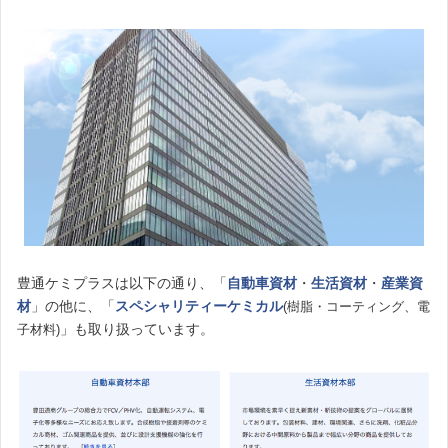
豊通ケミプラスは以下の通り、「
自動車資材
・
生活資材
・
産業資
材
」の他に、「
スペシャリティーケミカル
(樹脂・コーティング、
電
」も取り扱っています。
子材料)