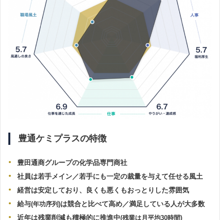
豊通ケミプラスの特徴
豊田通商グループの化学品専門商社
社員は若手メイン／若手にも一定の裁量を与えて任せる風土
経営は安定しており、良くも悪くもおっとりした雰囲気
給与
は
競合と比べて高め／満足している人が大多数
(年功序列)
近年は残業削減も積極的に推進中
(残業は月平均30時間)