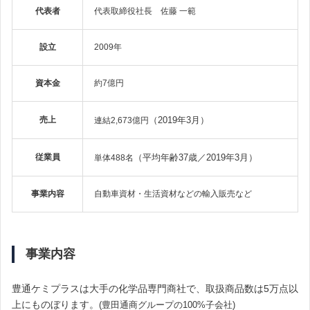
代表者
代表取締役社長 佐藤 一範
設立
2009年
資本金
約7億円
売上
（2019年3月）
連結2,673億円
従業員
（平均年齢37歳／
2019年3月）
単体488名
事業内容
自動車資材・生活資材などの輸入販売など
事業内容
豊通ケミプラスは大手の化学品専門商社で、取扱商品数は5万点以
上にものぼります。
(豊田通商グループの100%子会社)