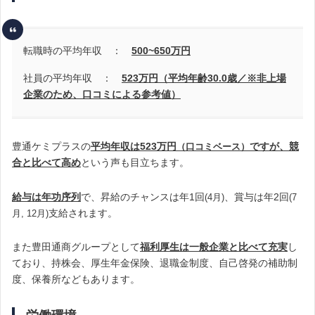
転職時の平均年収 ：
500~650
万円
社員の平均年収 ：
523万円（平均年齢30.0歳
／※非上場
企業のため、口コミによる参考値）
豊通ケミプラスの
平均年収は523万円
ですが、競
（
口コミベース）
合と比べて高め
という声も目立ちます
。
給与は年功序列
で、昇給のチャンスは年1回
、賞与は年2回
(4月)
(
7
支給されます。
月, 12月
)
また豊田通商グループとして
福利厚生は一般企業と比べて充実
し
ており、持株会、厚生年金保険、退職金制度、自己啓発の補助制
度、保養所などもあります。