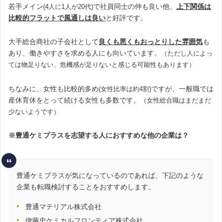
若手メイン
で社員同士の仲も良い他、
上下関係は
(4人に1人が20代)
比較的フラットで風通しは良い
と好評です。
大手総合商社の子会社として
良くも悪くもおっとりした雰囲気
も
あり、働きやすさを求める人にも向いています。
（ただし人によっ
ては物足りない、危機感が足りないと感じる可能性もあります）
ちなみに、女性も比較的多め
ですが、一般職では
(女性比率は約4割)
産休育休をとって続ける女性も多数です。
（女性総合職はまだまだ
少ないようです）
※豊通ケミプラスを志望する人におすすめな他の企業は？
豊通ケミプラスが気になっているのであれば、下記のような
企業も転職検討することをおすすめします。
豊通マテリアル株式会社
伊藤忠ケミカルフロンティア株式会社