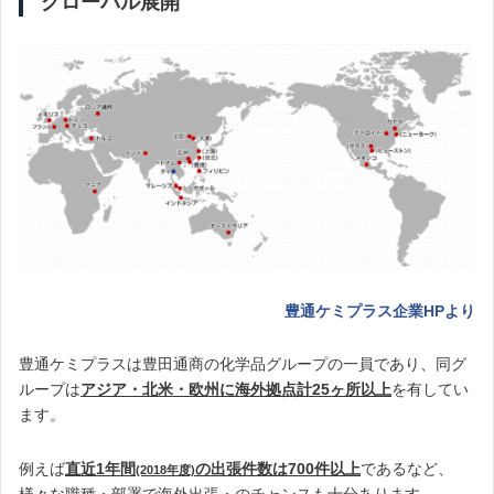
グローバル展開
豊通ケミプラス企業HPより
豊通ケミプラスは豊田通商の化学品グループの一員であり、同グ
ループは
アジア・北米・欧州に海外拠点計25ヶ所以上
を有してい
ます。
例えば
直近1年間
の出張件数は700件以上
であるなど、
(2018年度)
様々な職種・部署で海外出張・のチャンスも十分あります。