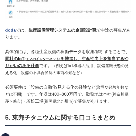
doda
では、
生産設備管理システムの企画設計職
で中途の募集があ
ります。
具体的には、各種生産設備の稼働データを収集/解析することで、
同社のIoT
を推進し、生産性向上を担当するや
(モノのインターネット)
りがいのある仕事
です。
（例えばIoT機器の活用、設備運転状態の見
える化、設備の不具合箇所の事前検知など）
必須要件は「設備の自動化/見える化の経験など
(業界や経験年数な
」です。年収は400~800万円で、勤務地は本社
どは不問)
(神奈川県
・若松工場
で募集があります。
茅ヶ崎市)
(福岡県北九州市)
5. 東邦チタニウムに関する口コミまとめ