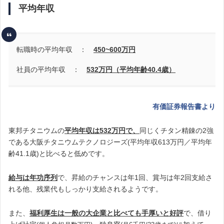
平均年収
転職時の平均年収 ：
450~600
万円
社員の平均年収 ：
532万円（平均年齢40.4歳）
有価証券報告書より
東邦チタニウムの
平均年収は532万円
で、
同じくチタン精錬の2強
である
大阪チタニウムテクノロジーズ(平均年収613万円／平均年
齢41.1歳)と比べると低めです。
給与は年功序列
で、昇給のチャンスは年1回、賞与は年2回支給さ
れる他、残業代もしっかり支給されるようです。
また、
福利厚生は一般の大企業と比べても手厚いと好評
で、借り