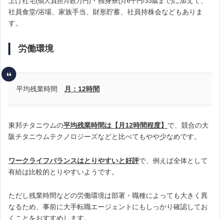
上げ社宅
・独身寮
に加えて、
(個人負担月数万円)
(月6千円/33歳まで)
社員食堂/浴場、家族手当、財形貯蓄、社員持株会などもありま
す。
労働環境
平均残業時間
月：12時間
東邦チタニウムの
平均残業時間は【月12時間程度】
で、競合の大
阪チタニウムテクノロジーズなどと比べてもやや少なめです。
ワークライフバランスはとりやすいと好評
で、例えば全体として
有給は比較的とりやすいようです。
ただし残業時間などの労働環境は部署・職種によっても大きく異
なるため、事前に大手転職エージェントにもしっかり確認してお
くことをおすすめします。