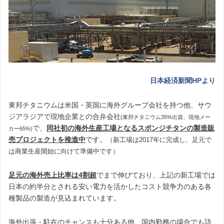
日本経済新聞HPより
東邦チタニウムは米国・英国に海外グループ会社を持つ他、サウ
ジアラジアで現地企業との合弁会社
(東邦チタニウム35%出資、現地メー
で、
同社初の海外生産工場となる
スポンジチタンの製造販
カー65%)
売プロジェクトを推進中
です。
（新工場は2017年に完成し、足元で
は商業生産開始に向けて準備中です）
足元の海外売上比率は4割超
でまで伸びており、上記の新工場では
日本の約半分とされる安い電力を活かしたコスト競争力のある各
種製品の製造が見込まれています。
海外出張・駐在のチャンスも十分ある他、国内勤務の場合でも語