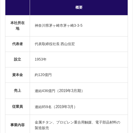
概要
本社所在
神奈川県茅ヶ崎市茅ヶ崎3-3-5
地
代表者
代表取締役社長 西山佳宏
設立
1953年
資本金
約120億円
売上
（2019年3月期）
連結436億円
従業員
（2019年3月）
連結859名
金属チタン、プロピレン重合用触媒、電子部品材料の
事業内容
製造販売