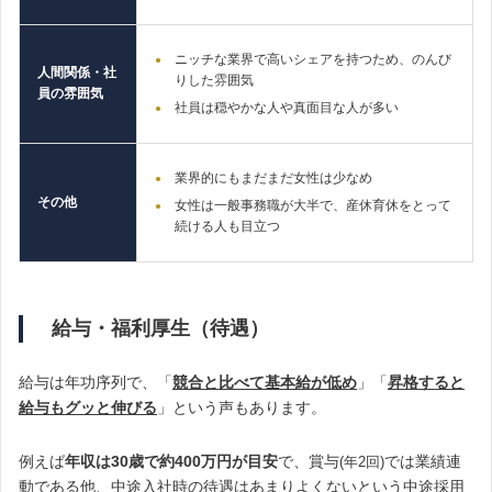
ニッチな業界で高いシェアを持つため、のんび
人間関係・社
りした雰囲気
員の雰囲気
社員は穏やかな人や真面目な人が多い
業界的にもまだまだ女性は少なめ
その他
女性は一般事務職が大半で、産休育休をとって
続ける人も目立つ
給与・福利厚生（待遇）
給与は年功序列で、「
競合と比べて基本給が低め
」「
昇格すると
給与もグッと伸びる
」という声もあります。
例えば
年収は30歳で約400万円が目安
で、賞与
では業績連
(年2回)
動である他、中途入社時の待遇はあまりよくないという中途採用