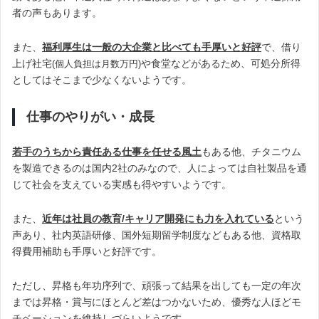
者の声もあります。
また、
福利厚生は一般の大企業と比べても手厚いと好評
で、借り
上げ社宅
や食堂などがあるため、可処分所得
(個人負担は月数万円)
としてはそこまで少なくないようです。
仕事のやりがい・成長
若手のうちから責任ある仕事を任せる風土
もある他、チタニウム
を製造できるのは国内2社のみなので、人によっては自社製品を通
じて社会を支えている実感も得やすいようです。
また、
近年は社員の教育/キャリア開発にも力を入れている
という
声あり、社内英語研修、国外短期留学制度などもある他、資格取
得費用補助も手厚いと好評です。
ただし、昇格も年功序列で、頑張って結果を出しても一定の年次
までは昇格・賞与にほとんど差はつかないため、優秀な人ほどモ
チベーションを維持しづらいようです。