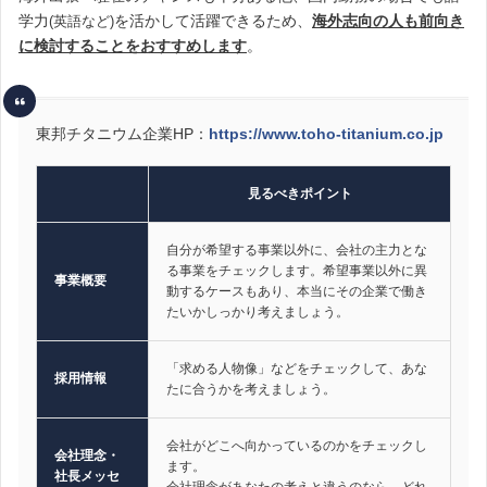
学力
を活かして活躍できるため、
海外志向の人も前向き
(英語など)
に検討することをおすすめします
。
東邦チタニウム企業HP：
https://www.toho-titanium.co.jp
見るべきポイント
自分が希望する事業以外に、会社の主力とな
る事業をチェックします。希望事業以外に異
事業概要
動するケースもあり、本当にその企業で働き
たいかしっかり考えましょう。
「求める人物像」などをチェックして、あな
採用情報
たに合うかを考えましょう。
会社がどこへ向かっているのかをチェックし
会社理念・
ます。
社長メッセ
会社理念があなたの考えと違うのなら、どれ