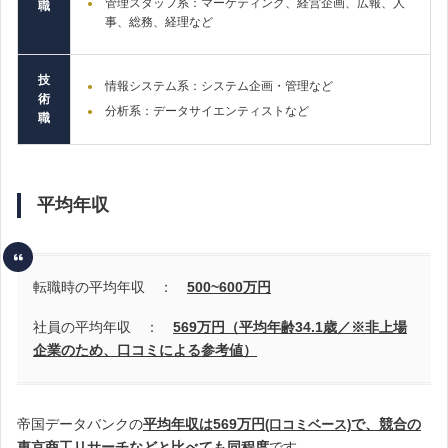
管理スタッフ系：マーケティング、経営企画、広報、人
職
事、総務、経理など
技
情報システム系：システム企画・管理など
術
分析系：データサイエンティストなど
職
平均年収
転職時の平均年収 ：
500~600
万円
社員の平均年収 ：
569万円（平均年齢34.1歳／※非上場
企業のため、口コミによる参考値）
帝国データバンクの
平均年収は569万円
で、競合の
(口コミベース)
東京商工リサーチなどと比べても同程度
です
。