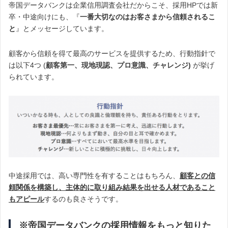
帝国データバンクは企業信用調査会社だからこそ、採用HPでは新
卒・中途向けにも、『
一番大切なのはお客さまから信頼されるこ
と
』とメッセージしています。
顧客から信頼を得て最高のサービスを提供するため、行動指針で
は以下4つ (
顧客第一、現地現認、プロ意識、チャレンジ)
が挙げ
られています。
中途採用では、高い専門性を有することはもちろん、
顧客との信
頼関係を構築し、主体的に取り組み結果を出せる人材であること
もアピール
するのも良さそうです。
※帝国データバンクの採用情報をもっと知りた