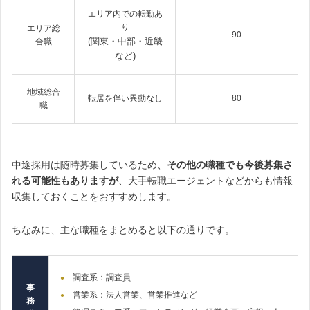
エリア内での転勤あ
り
エリア総
90
(関東・中部・近畿
合職
など)
地域総合
転居を伴い異動なし
80
職
中途採用は随時募集しているため、
その他の職種でも今後募集さ
れる可能性もあります
が
、
大手転職エージェントなどからも情報
収集しておくことをおすすめします。
ちなみに、主な職種をまとめると以下の通りです。
調査系：調査員
事
営業系：法人営業、
営業推進など
務