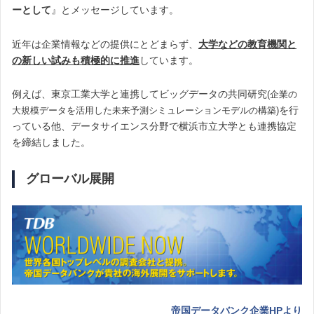
ーとして
』とメッセージしています。
近年は企業情報などの提供にとどまらず、
大学などの教育機関
と
の
新しい試みも積極的に推進
しています。
例えば、東京工業大学と連携してビッグデータの共同研究
(企業の
を行
大規模データを活用した未来予測シミュレーションモデルの構築)
っている他、データサイエンス分野で横浜市立大学とも連携協定
を締結しました。
グローバル展開
帝国データバンク企業HPより