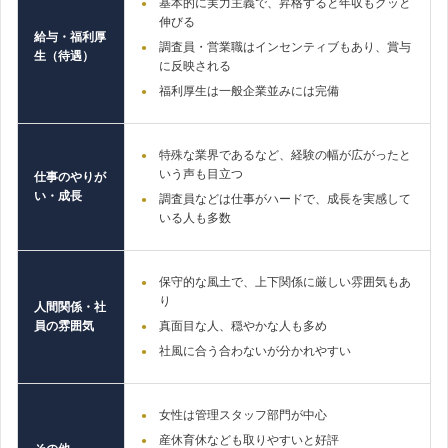
基本的に実力主義で、昇格すると年収もグッと
伸びる
給与・福利厚
調査員・営業職はインセンティブもあり、賞与
生（待遇）
に反映される
福利厚生は一般企業並みには完備
特殊な業界であるなど、経験の幅が広がったと
いう声も目立つ
仕事のやりが
い・成長
調査員などは仕事がハードで、成長を実感して
いる人も多数
保守的な風土で、上下関係に厳しい雰囲気もあ
り
人間関係・社
員の雰囲気
真面目な人、穏やかな人も多め
社風に合う合わないが分かれやすい
女性は管理スタッフ部門が中心
産休育休なども取りやすいと好評