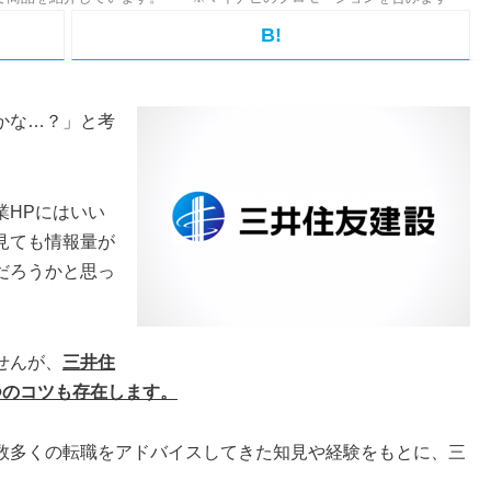
B!
かな…？」と考
業HPにはいい
見ても情報量が
だろうかと思っ
せんが、
三井住
つのコツも存在します。
数多くの転職をアドバイスしてきた知見や経験をもとに、三
。