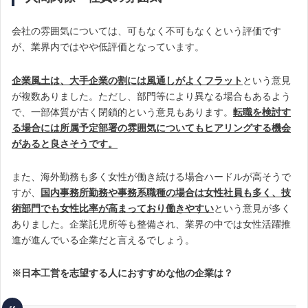
会社の雰囲気については、可もなく不可もなくという評価です
が、業界内ではやや低評価となっています。
企業風土は、大手企業の割には風通しがよくフラット
という意見
が複数ありました。ただし、部門等により異なる場合もあるよう
で、一部体質が古く閉鎖的という意見もあります。
転職を検討す
る場合には所属予定部署の雰囲気についてもヒアリングする機会
があると良さそうです。
また、海外勤務も多く女性が働き続ける場合ハードルが高そうで
すが、
国内事務所勤務や事務系職種の場合は女性社員も多く、技
術部門でも女性比率が高まっており働きやすい
という意見が多く
ありました。企業託児所等も整備され、業界の中では女性活躍推
進が進んでいる企業だと言えるでしょう。
※日本工営を志望する人におすすめな他の企業は？