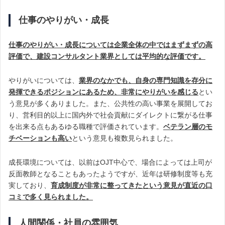
仕事のやりがい・成長
仕事のやりがい・成長については企業全体の中ではまずまずの高
評価で、建設コンサルタント業界としては平均的な評価です。
やりがいについては、
業界のなかでも、自身の専門知識を存分に
発揮できるポジションにあるため、非常にやりがいを感じる
とい
う意見が多くありました。また、公共性の高い事業を展開してお
り、営利目的以上に国内外で社会貢献にダイレクトに繋がる仕事
を出来る点もあるゆる職種で評価されています。
ベテラン層のモ
チベーションも高い
という意見も複数見られました。
成長環境については、以前はOJT中心で、場合によっては上司が
反面教師となることもあったようですが、近年は研修制度等も充
実しており、
育成制度が非常に整ってきたという意見が直近の口
コミで多く見られました。
人間関係・社員の雰囲気