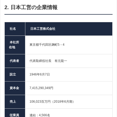
2. 日本工営の企業情報
社名
日本工営株式会社
本社所
東京都千代田区麹町5－4
在地
代表者
代表取締役社長 有元龍一
設立
1946年6月7日
資本金
7,415,290,349円
売上
106,023百万円（2018年6月期）
従業員
連結：4,566名