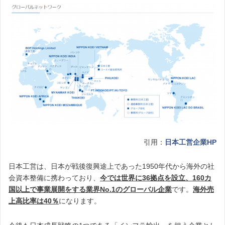
引用：
日本工営企業HP
日本工営は、日本が戦後復興途上であった1950年代から海外の社
会資本整備に携わっており、
今では世界に36拠点を設立、160カ
国以上で事業展開をする業界No.1のグローバル企業
です。
海外売
上高比率は40％
になります。