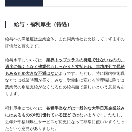
給与・福利厚生（待遇）
給与への満足度は企業全体、また同業他社と比較してまずまずの
評価だと言えます。
給与水準については、
業界トップクラスの待遇ではないものの、
過度に低くもなく残業代もしっかりと支払われ、年功序列で昇給
もあるため大きな不満はない
ようです。ただし、特に国内技術職
などでは残業時間が長く、みなし労働制に変わる管理職以降では
残業代の別途支給がなくなるため給与面で厳しいという意見もあ
ります。
福利厚生については、
各種手当などは一般的な大手日系企業並み
にはあるものの特別優れているほどではない
ようです。ただし、
近年外部福利厚生サービスが変更になって非常に使いやすくなっ
たという意見がありました。