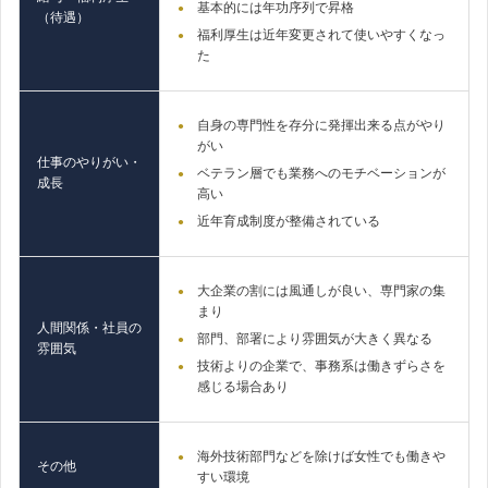
基本的には年功序列で昇格
（待遇）
福利厚生は近年変更されて使いやすくなっ
た
自身の専門性を存分に発揮出来る点がやり
がい
仕事のやりがい・
ベテラン層でも業務へのモチベーションが
成長
高い
近年育成制度が整備されている
大企業の割には風通しが良い、専門家の集
まり
人間関係・社員の
部門、部署により雰囲気が大きく異なる
雰囲気
技術よりの企業で、事務系は働きずらさを
感じる場合あり
海外技術部門などを除けば女性でも働きや
その他
すい環境