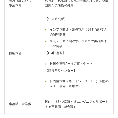
電力（建設部門）
発電所・変電所など電力事業分野における建
事業本部
設部門技術職の募集
【中央研究所】
インフラ開発・維持管理に関する新技術
の研究開発
研究テーマに関連する国内外の実務案件
への従事
【PM技術室】
技術本部
技術企画部PM技術室スタッフ
【情報基盤センター】
社内情報通信ネットワーク（ICT）基盤の
企画・整備・運用保守
国内・海外で活躍するエンジニアをサポート
事務職・営業職
する事務職（総合職）