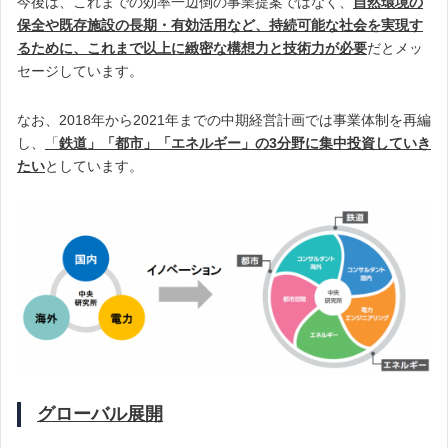
今後は、これまでの効率一辺倒の事業提案ではなく、
自然環境の
保全や既存施設の長期・有効活用など、持続可能な社会を実現す
るために、これまで以上に緻密な構想力と技術力が必要
だとメッ
セージしています。
なお、2018年から2021年までの中期経営計画では事業体制を再編
し、
「
鉄道」「都市」「エネルギー」の3分野に集中投資していき
たい
としています。
グローバル展開