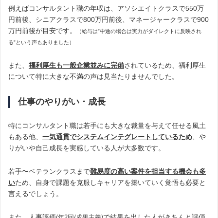
例えばコンサルタント職の年収は、アソシエイトクラスで550万
円前後、シニアクラスで800万円前後、マネージャークラスで900
万円前後が目安です。
（給与は”中途の場合は実力がダイレクトに反映され
る”という声もありました）
また、
福利厚生も一般企業並みに完備
されているため、福利厚生
について特に大きな不満の声は見当たりませんでした。
仕事のやりがい・成長
特にコンサルタント職は若手にも大きな裁量を与えて任せる風土
もある他、
一気通貫でシステムインテグレートしているため
、や
りがいや自己成長を実感している人が大多数です。
若手〜ベテランクラスまで
難易度の高い案件を担当する機会も多
い
ため、自身で課題を克服しキャリアを築いていく覚悟も必要と
言えるでしょう。
また、人事評価
で結果を出した人がきちんと評価
(年2回/成果主義)