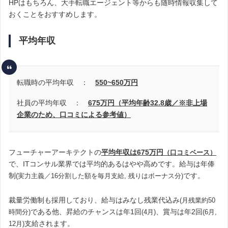
HPはもちろん、
大手転職エージェント等からも随時情報収集して
おくことをおすすめします。
平均年収
転職時の平均年収 ：
550~650
万円
社員の平均年収 ：
675万円（平均年齢32.8歳
／※非上場
企業のため、口コミによる参考値）
フューチャーアーキテクトの
平均年収は675万円
（
口コミベース）
で、ITコンサル業界では平均的あるはやや高めです
。
給与は年俸
制
です。
(実力主義／16分割した額を毎月支給, 残りはボーナス分)
裁量労働制も採用しており、給与はみなし残業代込み
(月残業約50
である他、昇給のチャンスは年1回
、賞与は年2回
時間分)
(4月)
(6月,
支給されます。
12月)