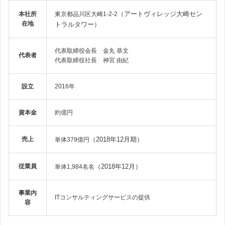
（アートヴィレッジ大崎セン
本社所
東京都品川区大崎1-2-2
在地
トラルタワー）
代表取締役会長 金丸 恭文
代表者
代表取締役社長 神宮 由紀
設立
2016年
資本金
約億円
売上
（2018年12月期）
単体379億円
従業員
（2018年12月）
単体1,984名名
事業内
ITコンサルティングサービスの提供
容