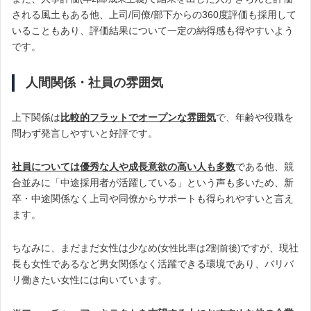
される風土もある他、上司/同僚/部下からの360度評価も採用して
いることもあり、評価結果について一定の納得感も得やすいよう
です。
人間関係・社員の雰囲気
上下関係は
比較的フラットでオープンな雰囲気
で、年齢や役職を
問わず発言しやすいと好評です。
社員については優秀な人や成長意欲の高い人も多数
である他、競
合並みに「中途採用者が活躍している」という声も多いため、新
卒・中途関係なく上司や同僚からサポートも得られやすいと言え
ます。
ちなみに、まだまだ女性は少なめ
ですが、現社
(女性比率は2割前後)
長も女性であるなど男女関係なく活躍できる環境であり、バリバ
リ働きたい女性には向いています。