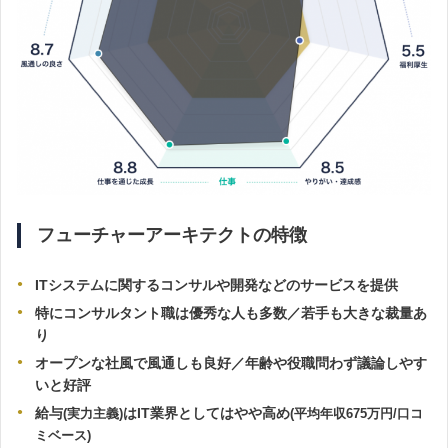
フューチャーアーキテクトの特徴
ITシステムに関するコンサルや開発などのサービスを提供
特にコンサルタント職は優秀な人も多数／若手も大きな裁量あ
り
オープンな社風で風通しも良好／年齢や役職問わず議論しやす
いと好評
給与
はIT業界としてはやや高め
(実力主義)
(平均年収675万円/口コ
ミベース)