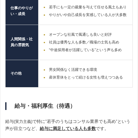
若手にも一定の裁量を与えて任せる風土もあり
仕事のやりが
い・成長
やりがいや自己成長を実感している人が大多数
オープンな社風で風通しも良いと好評
人間関係・社
社員は優秀な人も多数／職場の士気も高め
員の雰囲気
“中途採用者が活躍している”という声も多め
男女関係なく活躍できる環境
その他
産休育休をとって続ける女性も増えつつある
給与・福利厚生（待遇）
給与
で特に”若手のうちはコンサル業界でも高め”という
(実力主義)
声が目立つなど、
給与に
満足している人も多数
です。