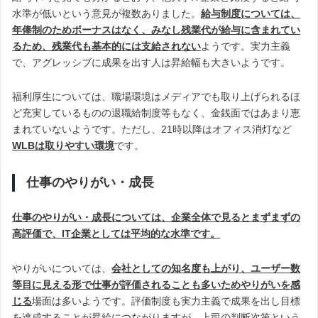
水準が低いという意見が複数ありました。
給与制度については、
年俸制のためボーナスはなく、みなし残業代が給与に含まれてい
るため、残業代も基本的には支給されない
ようです。実力主義
で、アグレッシブに成果を出す人は昇給幅も大きいようです。
福利厚生については、職場環境はメディアでも取り上げられるほ
ど充実しているものの退職給制度等もなく、金銭面ではあまり恵
まれていないようです。ただし、21時以降はオフィス消灯など
WLBは取りやすい環境
です。
仕事のやりがい・成長
仕事のやりがい・成長については、企業全体で見るとまずまずの
高評価で、IT企業としては平均的な水準です。
やりがいについては、
会社としての知名度も上がり、ユーザー数
等目に見える形で仕事が評価されることも多いためやりがいを感
じる
場面は多いようです。評価制度も実力主義で成果を出し目標
を達成することが昇給につながりますが、上司の判断次第という