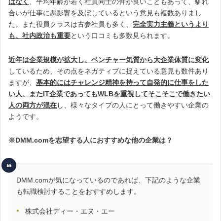
はなく
、平均年齢が若く社員同士の仲が良いこともあって、馴れ
合いが仕事に悪影響を及ぼしているという意見も複数ありまし
た。また役員クラスは古参社員も多く、
完全実力主義というより
も、社内政治も重要
という口コミも多数見られます。
近年は企業規模が拡大し、ベンチャー気質から大企業体質に変化
しているため、その点をネガティブに捉えている意見も数件あり
ますが、
基本的にはチャレンジ精神を持って自発的に仕事をした
い人、またIT企業であってもWLBを重視してそこそこで働きたい
人の両方が混在
し、様々なタイプの人にとって働きやすい企業の
ようです。
※DMM.comを志望する人におすすめな他の企業は？
DMM.comが気になっているのであれば、下記のような企業
も転職検討することをおすすめします。
株式会社ディー・エヌ・エー