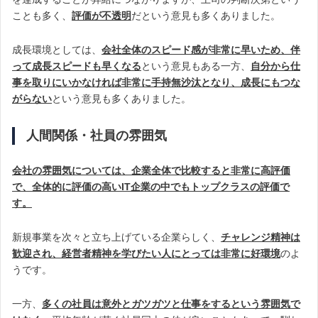
ことも多く、
評価が不透明
だという意見も多くありました。
成長環境としては、
会社全体のスピード感が非常に早いため、伴
って成長スピードも早くなる
という意見もある一方、
自分から仕
事を取りにいかなければ非常に手持無沙汰となり、成長にもつな
がらない
という意見も多くありました。
人間関係・社員の雰囲気
会社の雰囲気については、企業全体で比較すると非常に高評価
で、全体的に評価の高いIT企業の中でもトップクラスの評価で
す。
新規事業を次々と立ち上げている企業らしく、
チャレンジ精神は
歓迎され、経営者精神を学びたい人にとっては非常に好環境
のよ
うです。
一方、
多くの社員は意外とガツガツと仕事をするという雰囲気で