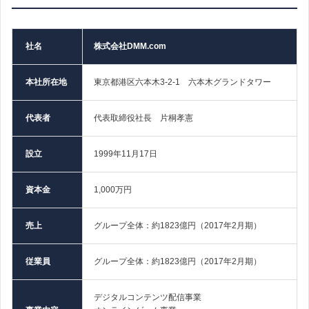
社名
株式会社DMM.com
本社所在地
東京都港区六本木3-2-1 六本木グランドタワー
代表者
代表取締役社長 片桐孝憲
設立
1999年11月17日
資本金
1,000万円
売上
グループ全体：約1823億円（2017年2月期）
従業員
グループ全体：約1823億円（2017年2月期）
デジタルコンテンツ配信事業