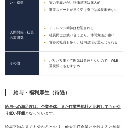
い・成長
実力主義だが、評価基準は属人的
事業スピードが早く受け身では成長出来ない
チャレンジ精神は歓迎される
人間関係・社員
社員同士は競い合うより、仲間意識が強い
の雰囲気
古参の社員も多く、社内政治が重んじられる
バリバリ働く雰囲気は意外とないので、WLB
その他
重視派にもおすすめ
給与・福利厚生（待遇）
給与への満足度は、企業全体、またIT業界他社と比較してもかな
り低い評価
となっています。
給与平均を見ても分かるとおり、他大手IT企業と比較すると給与