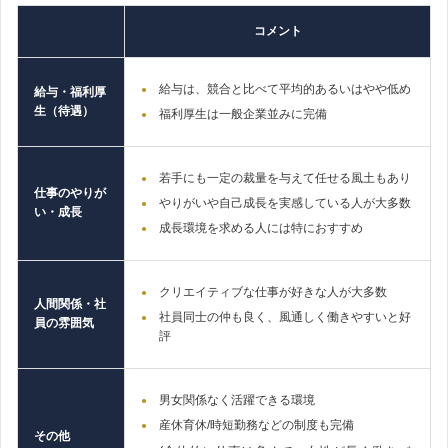
コメント
給与は、競合と比べて平均的あるいはやや低め
給与・福利厚
生（待遇）
福利厚生は一般企業並みに完備
若手にも一定の裁量を与えて任せる風土もあり
仕事のやりが
やりがいや自己成長を実感している人が大多数
い・成長
成長環境を求める人には特におすすめ
クリエイティブな仕事が好きな人が大多数
人間関係・社
社員同士の仲も良く、風通しく働きやすいと好
員の雰囲気
評
男女関係なく活躍できる環境
産休育休/時短勤務などの制度も完備
その他