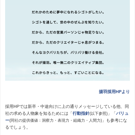
揚羽採用HPより
採用HPでは新卒・中途向けに上の通りメッセージしている他、同
社の求める人物象を知るためには「
行動指針
」「
バリュ
(以下参照)
ー
」も参考にな
(同社の提供価値：洞察力・表現力・
組織力・人間力)
るでしょう。