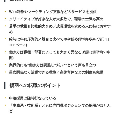
Web制作やマーケティング支援などのサービスを提供
クリエイティブが好きな人が大多数で、職場の士気も高め
若手の裁量も比較的大きめ／
成長環境を求める人に特におすす
め
給与は年功序列的／競合と比べてやや低め
(平均年収467万円/口
コミベース)
働き方は職種・部署によっても大きく異なる
(残業は月平均50時
間)
業界的にも”働き方は調整しづらい”という声も目立つ
男女関係なく活躍できる環境／
産休育休
などの制度も完備
揚羽への転職のポイント
中途採用は随時行なっている
「事務系・技術系」ともに専門職ポジションでの採用がほとん
ど