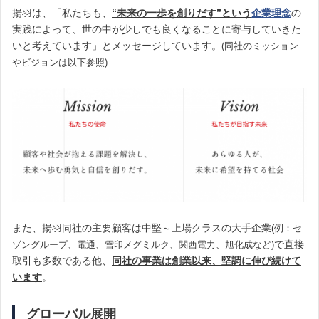
揚羽は、「私たちも、
“
未来の一歩を創りだす”という
企業理念
の
実践によって、世の中が少しでも良くなることに寄与していきた
いと考えています」とメッセージしています。
(同社のミッション
やビジョンは以下参照)
また、揚羽同社の主要顧客は中堅～上場クラスの大手企業
(例：セ
で直接
ゾングループ、電通、雪印メグミルク、関西電力、旭化成など)
取引も多数である他、
同社の事業は創業以来、堅調に伸び続けて
います
。
グローバル展開