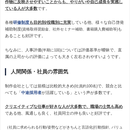
作物に反映させやすいことからも、やりがいや自己成長を実感し
ている人が大多数
です。
各種
研
修制度
も目的別/役職別に充実
している他、様々な自己啓発
補助制度
も
(資格取得奨励金、社外セミナー補助、書籍購入費補助等)
あることも好評です。
ちなみに、人事評価
については評価基準が曖昧で、直
(半期に1回)
属の上司からの評価によっても大きく左右されやすいようです。
人間関係・社員の雰囲気
制作会社としては規模は比較的大きめ
で、競合と比
(社員約100名)
べても「
中途採用者
が活躍している」という声が多数です。
クリエイティブな仕事が好きな人が大多数で、職場の士気も高め
である他、風通しも良く、社員同士の仲も良いと好評です。
（社員に求められる行動/姿勢などがきちんと言語化(行動指針, バリュ