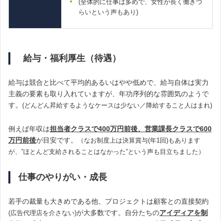
(全体的に仕事は多めで、女性が長く働きづ
らいという声もあり)
給与・福利厚生（待遇）
給与は競合と比べて平均的あるいはやや低めで、給与自体は実力
主義の要素も取り入れていますが、年功序列的な雰囲気のようで
す。
(どんどん昇給するようなケースは少ない／降給すること人はまれ)
例えば年収は
担当者クラスで400万円前後、営業課長クラスで600
万円前後
が目安です。
（なお制度上は決算賞与(年1回)もあります
が、”ほとんど支給されることはなかった”という声も目立ちました）
仕事のやりがい・成長
若手の裁量も大きめである他、プロジェクトは顧客との直接契約
が大多数です。自分たちの
アイディアを制
(広告代理店を介さない)