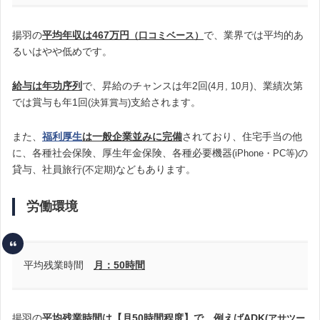
揚羽の
平均年収は467万円
で、業界では平均的あ
（
口コミベース）
るいはやや低めです
。
給与は年功序列
で、昇給のチャンスは年2回
、業績次第
(4月, 10月)
では賞与も年1回
支給されます。
(決算賞与)
また、
福利厚生
は一般企業並みに完備
されており、住宅手当の他
に、各種社会保険、厚生年金保険、各種必要機器
の
(iPhone・PC等)
貸与、社員旅行
などもあります。
(不定期)
労働環境
平均残業時間
月：50時間
揚羽の
平均残業時間は【月50時間程度】で、例えばADK
(アサツー