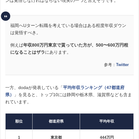
ンは覚悟しなければならない現実の一つと言えそうです。
福岡へUターン転職を考えている場合はある程度年収ダウン
は覚悟すべき。
例えば
年収800万円東京で貰っていた方が、500〜600万円程
になることはザラ
にあります。
参考：
Twitter
一方、dodaが発表している「
平均年収ランキング（47都道府
県）
」を見ると、トップ10には静岡や栃木県、滋賀県なども含ま
れています。
順位
都道府県
平均年収
1
東京都
444万円