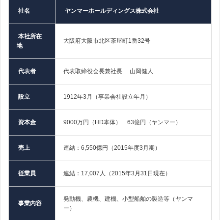
社名
ヤンマーホールディングス株式会社
本社所在
大阪府大阪市北区茶屋町1番32号
地
代表者
代表取締役会長兼社長 山岡健人
設立
1912年3月（事業会社設立年月）
資本金
9000万円（HD本体） 63億円（ヤンマー）
売上
連結：6,550億円（2015年度3月期）
従業員
連結：17,007人（2015年3月31日現在）
発動機、農機、建機、小型船舶の製造等（ヤンマ
事業内容
ー）