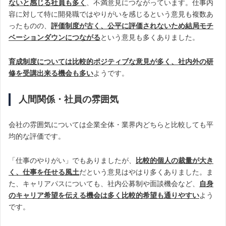
ないと感じる社員も多く
、不満意見につながっています。仕事内
容に対して特に開発職ではやりがいを感じるという意見も複数あ
ったものの、
評価制度が古く、公平に評価されないため結局モチ
ベーションダウンにつながる
という意見も多くありました。
育成制度については比較的ポジティブな意見が多く、社内外の研
修を受講出来る機会も多い
ようです。
人間関係・社員の雰囲気
会社の雰囲気については企業全体・業界内どちらと比較しても平
均的な評価です。
「仕事のやりがい」でもありましたが、
比較的個人の裁量が大き
く、仕事を任せる風土
だという意見はやはり多くありました。ま
た、キャリアパスについても、社内公募制や面談機会など、
自身
のキャリア希望を伝える機会は多く比較的希望も通りやすい
よう
です。