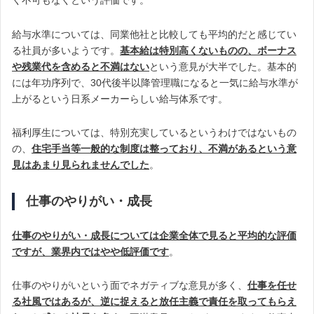
く不可もなくという評価です。
給与水準については、同業他社と比較しても平均的だと感じてい
る社員が多いようです。
基本給は特別高くないものの、ボーナス
や残業代を含めると不満はない
という意見が大半でした。基本的
には年功序列で、30代後半以降管理職になると一気に給与水準が
上がるという日系メーカーらしい給与体系です。
福利厚生については、特別充実しているというわけではないもの
の、
住宅手当等一般的な制度は整っており、不満があるという意
見はあまり見られませんでした
。
仕事のやりがい・成長
仕事のやりがい・成長については企業全体で見ると平均的な評価
ですが、業界内ではやや低評価です
。
仕事のやりがいという面でネガティブな意見が多く、
仕事を任せ
る社風ではあるが、逆に捉えると放任主義で責任を取ってもらえ