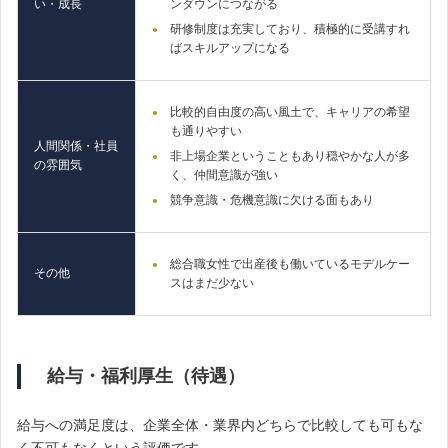
い・成長
ンダウンにつながる
研修制度は充実しており、積極的に受講すれ
ばスキルアップになる
比較的自由度の高い風土で、キャリアの希望
も通りやすい
人間関係・社員
非上場企業ということもあり穏やかな人が多
の雰囲気
く、仲間意識が強い
競争意識・危機意識に欠ける面もあり
総合職女性で出産後も働いているモデルケー
その他
スはまだ少ない
給与・福利厚生（待遇）
給与への満足度は、企業全体・業界内どちらで比較しても可もな