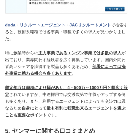
doda
・
リクルートエージェント
・
JACリクルートメント
で検索す
ると、技術系職種では各事業・職種で多くの求人が見つかりまし
た。
特に創業時からの
主力事業であるエンジン事業では多数の求人
が
出ており、業界問わず経験者を広く募集しています。国内外問わ
ず高いシェアを獲得する製品も多くあるため、
部署によっては海
外事業に携わる機会も多くあります
。
想定年収は職種により幅があり、4・500万～1000万円と幅広く設
定
されていますが、中途採用では交渉次第で年収がアップする例
も多くあり、また、利用するエージェントによっても交渉力は異
なるため
自身にとって最も有利に転職出来るエージェントを選ぶ
ことも重要なポイント
です。
5. ヤンマーに関する口コミまとめ