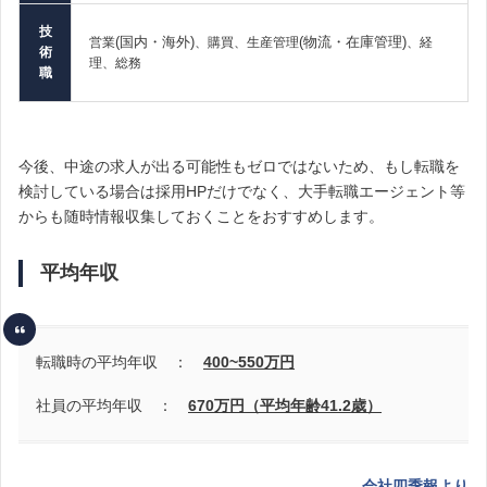
技
(国内・海外)
(物流・在庫管理)
営業
、購買、生産管理
、経
術
理、総務
職
今後、中途の求人が出る可能性もゼロではないため、
もし転職を
検討している場合は採用HPだけでなく、大手転職エージェント等
からも随時情報収集しておくことをおすすめします。
平均年収
転職時の平均年収 ：
400~550
万円
社員の平均年収 ：
670万円（平均年齢41.2歳）
会社四季報より