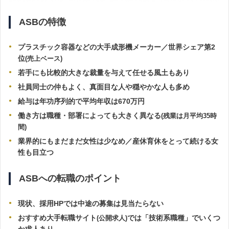
ASBの特徴
プラスチック容器などの大手成形機メーカー／世界シェア第2
位
(売上ベース)
若手にも比較的大きな裁量を与えて任せる風土もあり
社員同士の仲もよく、真面目な人や穏やかな人も多め
給与は年功序列的で平均年収は670万円
働き方は職種・部署によっても大きく異なる
(残業は月平均35時
間)
業界的にもまだまだ女性は少なめ／産
休育休をとって続ける女
性も目立つ
ASBへの転職のポイント
現状、採用HPでは中途の募集は見当たらない
おすすめ大手転職サイト
では「技術系職種」でいくつ
(公開求人)