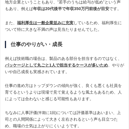
地方企業ということもあり、”若手のうちは給与が低め”という声
もあり、例えば
年収は20代後半で年収350万円前後が目安
です。
また、
福利厚生は一般企業並みに充実
しているため、福利厚生に
ついて特に大きな不満の声は見当たりませんでした。
仕事のやりがい・成長
例えば技術職の場合は、製品のある部分を担当するのではなく、
パッケージとして丸ごと1人で担当するケースが多いため
、やりが
いや自己成長も実感されています。
仕事の進め方はトップダウンの傾向が強く、良くも悪くも社員を
育てるというよりは現場で見て覚えるような風土もあるため、人
によっては合わないと感じる可能性もあります。
ちなみに人事評価
については評価基準はあいまい、上
(半期に1回)
司との人間関係によって大きく左右されるという声も目立つた
め、職場の士気は上がりにくいようです。