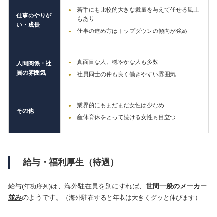
若手にも比較的大きな裁量を与えて任せる風土
仕事のやりが
もあり
い・成長
仕事の進め方はトップダウンの傾向が強め
真面目な人、穏やかな人も多数
人間関係・社
員の雰囲気
社員同士の仲も良く働きやすい雰囲気
業界的にもまだまだ女性は少なめ
その他
産休育休をとって続ける女性も目立つ
給与・福利厚生（待遇）
給与
は、海外駐在員を別にすれば、
世間一般のメーカー
(年功序列)
並み
のようです。
（海外駐在すると年収は大きくグッと伸びます）