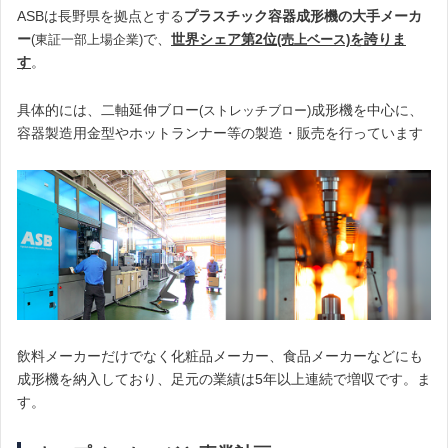
ASBは長野県を拠点とする
プラスチック容器成形機の大手メーカ
ー
で、
世界シェア第2位
を誇りま
(東証一部上場企業)
(売上ベース)
す
。
具体的には、二軸延伸ブロー
成形機を中心に、
(ストレッチブロー)
容器製造用金型やホットランナー等の製造・販売を行っています
飲料メーカーだけでなく化粧品メーカー、食品メーカーなどにも
成形機を納入しており、足元の業績は5年以上連続で増収です。ま
す。