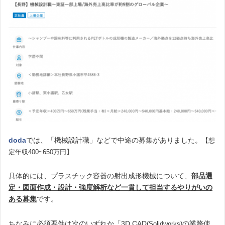
doda
では、「機械設計職」などで中途の募集がありました。
【想
定年収400~650万円】
具体的には、プラスチック容器の射出成形機械について、
部品選
定・図面作成・設計・強度解析など一貫して担当するやりがいの
ある募集
です。
ちなみに必須要件は次のいずれか「3D CAD
の業務使
(Solidworks)