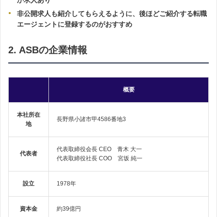
か求人あり
非公開求人も紹介してもらえるように、後ほどご紹介する転職
エージェントに登録するのがおすすめ
2. ASBの企業情報
概要
本社所在
長野県小諸市甲4586番地3
地
代表取締役会長 CEO 青木 大一
代表者
代表取締役社長 COO 宮坂 純一
設立
1978年
資本金
約39億円