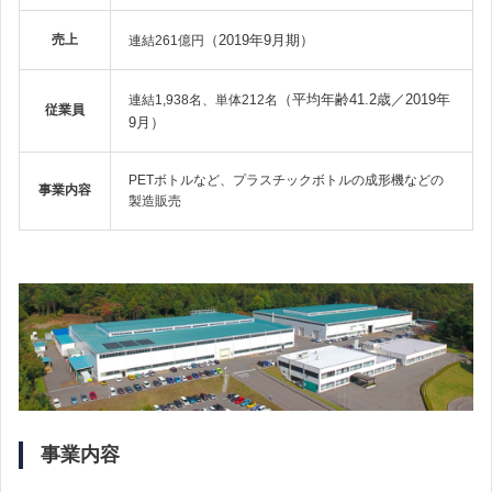
売上
（2019年9月期）
連結261億円
（平均年齢41.2歳／2019年
連結1,938名、単体212名
従業員
9月）
PETボトルなど、プラスチックボトルの成形機などの
事業内容
製造販売
事業内容