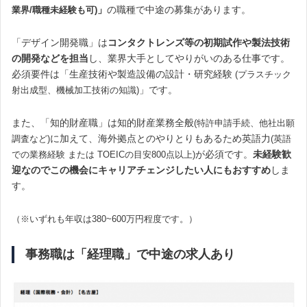
」
の職種で中途の募集があります。
業界/職種未経験も可)
「デザイン開発職」は
コンタクトレンズ等の初期試作や製法技術
の開発などを担当
し、業界大手としてやりがいのある仕事です。
必須要件は「生産技術や製造設備の設計・研究経験
(プラスチック
」です。
射出成型、機械加工技術の知識)
また、「知的財産職」は知的財産業務全般
(特許申請手続、他社出願
に加えて、海外拠点とのやりとりもあるため英語力
調査など)
(英語
が必須です。
未経験歓
での業務経験 または TOEICの目安800点以上)
迎なのでこの機会にキャリアチェンジしたい人にもおすすめ
しま
す。
（※いずれも年収は380~600万円程度です。）
事務職は「経理職」で中途の求人あり