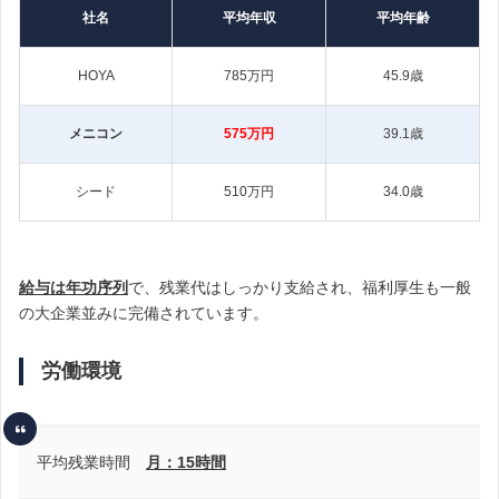
社名
平均年収
平均年齢
HOYA
785万円
45.9歳
メニコン
575万円
39.1歳
シード
510万円
34.0歳
給与は年功序列
で、残業代はしっかり支給され、福利厚生も一般
の大企業並みに完備されています。
労働環境
平均残業時間
月：15時間