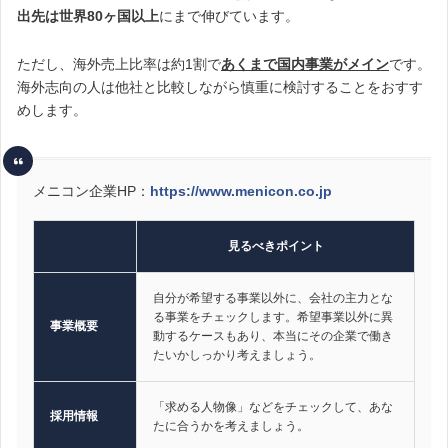
出先は世界80ヶ国以上
にまで伸びています。
ただし、海外売上比率は約1割で
あくまで国内事業がメイン
です。
海外志向の人は他社と比較しながら慎重に検討することをおすす
めします。
メニコン企業HP：
https://www.menicon.co.jp
見るべきポイント
自分が希望する事業以外に、会社の主力とな
る事業をチェックします。希望事業以外に異
事業概要
動するケースもあり、本当にその企業で働き
たいかしっかり考えましょう。
「求める人物像」などをチェックして、あな
採用情報
たに合うかを考えましょう。