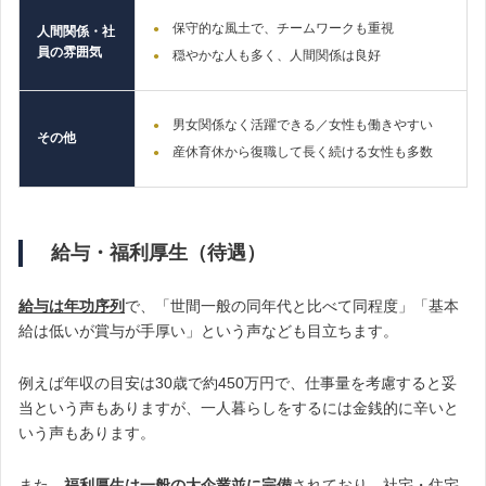
保守的な風土で、チームワークも重視
人間関係・社
員の雰囲気
穏やかな人も多く、人間関係は良好
男女関係なく活躍できる／女性も働きやすい
その他
産休育休から復職して長く続ける女性も多数
給与・福利厚生（待遇）
給与は年功序列
で、「世間一般の同年代と比べて同程度」「基本
給は低いが賞与が手厚い」という声なども目立ちます。
例えば年収の目安は30歳で約450万円で、仕事量を考慮すると妥
当という声もありますが、一人暮らしをするには金銭的に辛いと
いう声もあります。
また、
福利厚生は一般の大企業並に完備
されており、社宅・住宅