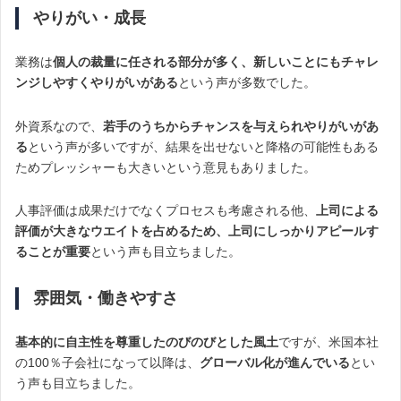
やりがい・成長
業務は
個人の裁量に任される部分が多く、新しいことにもチャレ
ンジしやすくやりがいがある
という声が多数でした。
外資系なので、
若手のうちからチャンスを与えられやりがいがあ
る
という声が多いですが、結果を出せないと降格の可能性もある
ためプレッシャーも大きいという意見もありました。
人事評価は成果だけでなくプロセスも考慮される他、
上司による
評価が大きなウエイトを占めるため、上司にしっかりアピールす
ることが重要
という声も目立ちました。
雰囲気・働きやすさ
基本的に自主性を尊重したのびのびとした風土
ですが、米国本社
の100％子会社になって以降は、
グローバル化が進んでいる
とい
う声も目立ちました。