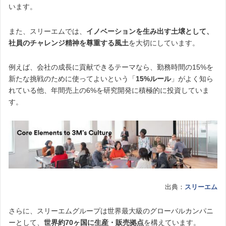
います。
また、スリーエムでは、
イノベーションを生み出す土壌として、
社員のチャレンジ精神を尊重する風土
を大切にしています。
例えば、会社の成長に貢献できるテーマなら、勤務時間の15%を
新たな挑戦のために使ってよいという「
15%ルール
」がよく知ら
れている他、年間売上の6%を研究開発に積極的に投資していま
す。
出典：
スリーエム
さらに、スリーエムグループは世界最大級のグローバルカンパニ
ーとして、
世界約70ヶ国に生産・販売拠点
を構えています。