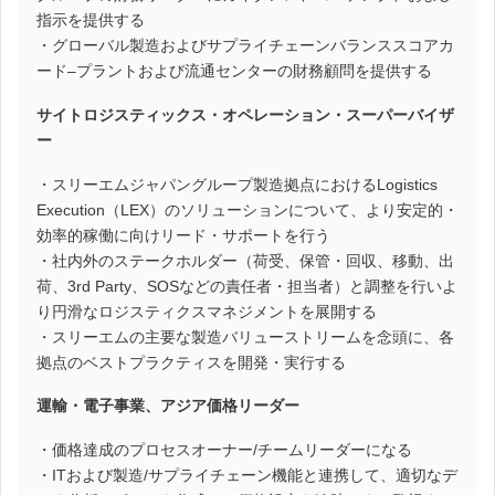
指示を提供する
・グローバル製造およびサプライチェーンバランススコアカ
ード–プラントおよび流通センターの財務顧問を提供する
サイトロジスティックス・オペレーション・スーパーバイザ
ー
・スリーエムジャパングループ製造拠点におけるLogistics
Execution（LEX）のソリューションについて、より安定的・
効率的稼働に向けリード・サポートを行う
・社内外のステークホルダー（荷受、保管・回収、移動、出
荷、3rd Party、SOSなどの責任者・担当者）と調整を行いよ
り円滑なロジスティクスマネジメントを展開する
・スリーエムの主要な製造バリューストリームを念頭に、各
拠点のベストプラクティスを開発・実行する
運輸・電子事業、アジア価格リーダー
・価格達成のプロセスオーナー/チームリーダーになる
・ITおよび製造/サプライチェーン機能と連携して、適切なデ