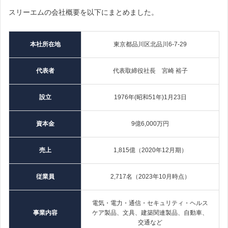
スリーエムの会社概要を以下にまとめました。
本社所在地
東京都品川区北品川6-7-29
代表者
代表取締役社長 宮崎 裕子
設立
1976年(昭和51年)1月23日
資本金
9億6,000万円
売上
1,815億（2020年12月期）
従業員
2,717名（2023年10月時点）
電気・電力・通信・セキュリティ・ヘルス
事業内容
ケア製品、文具、建築関連製品、自動車、
交通など