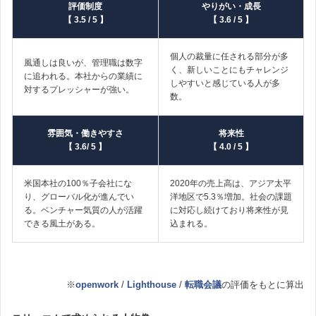
評価制度
やりがい・成長
【 3.5 / 5 】
【 3.6 / 5 】
個人の裁量に任される部分が多
風通しは良いが、管理職は数字
く、新しいことにもチャレンジ
に追われる。本社からの業績に
しやすいと感じている人が多
対するプレッシャーが強い。
数。
雰囲気・働きやすさ
将来性
【 3.6/ 5 】
【 4.0 / 5 】
米国本社の100％子会社にな
2020年の売上高は、アジア太平
り、グローバル化が進んでい
洋地区で5.3％増加。社会の課題
る。ベンチャー気質の人が活躍
に対応し続けており将来性が見
できる風土がある。
込まれる。
※
openwork
/
Lighthouse
/
転職会議
の評価をもとに算出