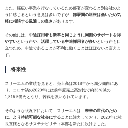
また、幅広い事業を行なっているため部署が変わると別会社のよ
うに感じるという意見は多いですが、
部署間の垣根は低いため気
軽に相談する風通しの良さ
があります。
その他には、
中途採用者も新卒と同じように周囲のサポートを得
やすい
という声や、
活躍している中途採用者が多い
という声も目
立つため、中途であることが不利に働くことはほぼないと言えま
す。
将来性
スリーエムの業績を見ると、売上高は2018年から減少傾向にあ
り、コロナ禍の2020年には前年度売上高対比で約33％減の
1,815.5億円となり、苦戦を強いられています。
そのような状況下において、スリーエムは、
未来の世代のため
に、より持続可能な社会にすること
に注力しており、2020年に社
長直轄となるサステナビリティ本部を新たに設けました。