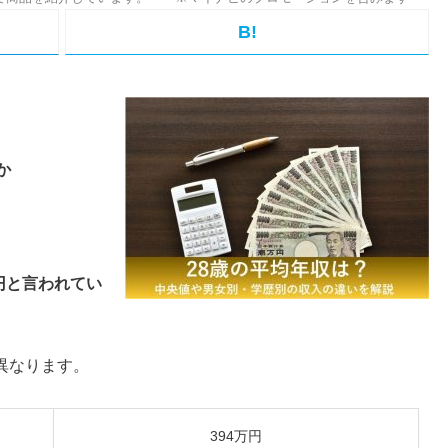
B!
か
円と言われてい
異なります。
394万円