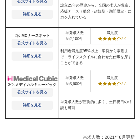
公式サイトを見る
設立25年の歴史から、全国の求人が豊富。
応援ナース（単発・超短期・期間限定）に
詳細を見る
力を入れている
単発求人数
満足度
2位.
MCナースネット
約2,100件
3.9
公式サイトを見る
利用者満足度95%以上！単発から常勤ま
詳細を見る
で、ライフスタイルに合わせた仕事を探す
ことができる
単発求人数
満足度
約3,600件
3.8
3位.
メディカルキュービック
公式サイトを見る
単発求人数が圧倒的に多く、土日祝日の相
詳細を見る
談も可能
※求人数：2021年8月更新