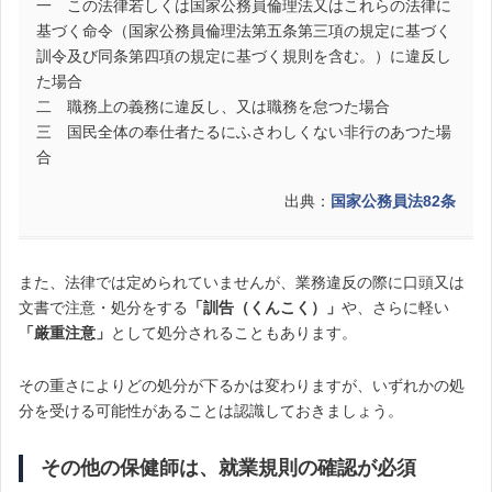
一 この法律若しくは国家公務員倫理法又はこれらの法律に
基づく命令（国家公務員倫理法第五条第三項の規定に基づく
訓令及び同条第四項の規定に基づく規則を含む。）に違反し
た場合
二 職務上の義務に違反し、又は職務を怠つた場合
三 国民全体の奉仕者たるにふさわしくない非行のあつた場
合
出典：
国家公務員法82条
また、法律では定められていませんが、業務違反の際に口頭又は
文書で注意・処分をする
「訓告（くんこく）」
や、さらに軽い
「厳重注意」
として処分されることもあります。
その重さによりどの処分が下るかは変わりますが、いずれかの処
分を受ける可能性があることは認識しておきましょう。
その他の保健師は、就業規則の確認が必須