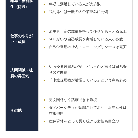
給与・福利厚
年収に満足している人が大多数
生（待遇）
福利厚生は一般の大企業並みに完備
若手も一定の裁量を持って任せてもらえる風土
仕事のやりが
やりがいや自己成長を実感している人が多数
い・成長
自己学習用の社内トレーニングリソースは充実
いわゆる外資系だが、どちらかと言えば日系寄
人間関係・社
りの雰囲気
員の雰囲気
「中途採用者が活躍している」という声も多め
男女関係なく活躍できる環境
ダイバーシティが意識されており、近年女性は
その他
増加傾向
産休育休をとって長く続ける女性も目立つ