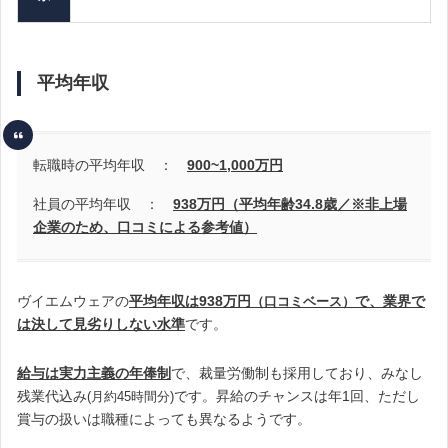
平均年収
転職時の平均年収 ：
900~1,000
万円
社員の平均年収 ：
938万円（平均年齢34.8歳
／※非上場
企業のため、口コミによる参考値）
ヴイエムウェアの
平均年収は938万円
で、
業界で
（
口コミベース）
は決して見劣りしない水準
です
。
給与は実力主義の年俸制
で、裁量労働制も採用しており、みなし
残業代込み
です。昇給のチャンスは年1回、ただし
(月約45時間分)
賞与の扱いは職種によっても異なるようです。