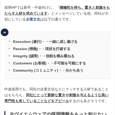
採用HPでは新卒・中途向けに、『
積極性を持ち、驚きと刺激をも
たらす人材を求めています
』とメッセージしている他、同社が大
切にしている
企業文化
は以下の通りです。
Execution (遂行)・・一緒に成し遂げる
Passion (情熱)・・現状を打破する
Integrity (誠実)・・信頼を積み重ねる
Customers (お客様)・・不可能を可能にする
Community (コミュニティ)・・分かち合う
中途採用でも、同社の企業文化などにマッチする人材であること
はもちろん、
同社にとって新鮮な驚きや刺激を与えるような高い
専門性も有していることなどをアピール
するのも良さそうです。
※ヴイエムウェアの採用情報をもっと知りたい