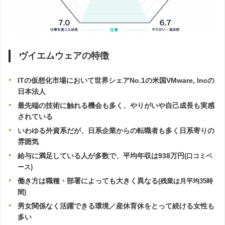
ヴイエムウェアの特徴
ITの仮想化市場において世界シェアNo.1の米国VMware, Incの
日本法人
最先端の技術に触れる機会も多く、やりがいや自己成長も実感
されている
いわゆる外資系だが、日系企業からの転職者も多く日系寄りの
雰囲気
給与に満足している人が多数で、平均年収は938万円
(口コミベ
ース)
働き方は職種・部署によっても大きく異なる
(残業は月平均35時
間)
男女関係なく活躍できる環境
／産
休育休をとって続ける女性も
多い