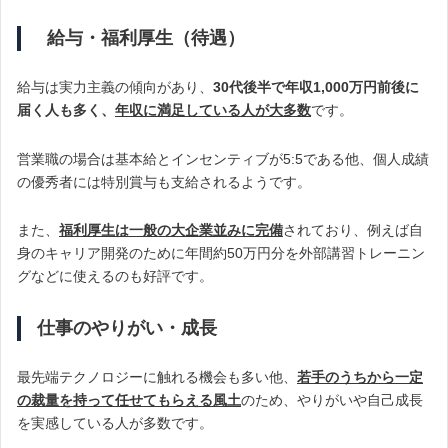
給与・福利厚生（待遇）
給与は実力主義の傾向があり、
30代後半で年収1,000万円前後に
届く人も多く、
年収に
満足している人が大多数
です。
営業職の場合は基本給とインセンティブが5:5である他、個人成績
の優秀者には特別賞与も支給されるようです。
また、
福利厚生は一般の大企業並みに完備
されており、例えば自
身のキャリア開発のために年間約50万円分を外部講習トレーニン
グなどに使えるのも好評です。
仕事のやりがい・成長
最先端テクノロジーに触れる機会も多い他、
若手のうちから一定
の裁量を持って任せてもらえる風土
のため、やりがいや自己成長
を実感している人が多数です。