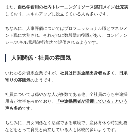
また、
自己学習用の社内トレーニングリソース
は充実
(英語メイン)
しており、スキルアップに役立てている人も多いです。
ちなみに、人事評価についてはプロフェッショナル職とマネジメ
ント職に大別され、それぞれに数段階の役職があり、コンピテン
シー/スキル/職務遂行能力で評価されるようです。
人間関係・社員の雰囲気
いわゆる外資系企業ですが、
社員は日系企業出身者も多く、
日系
寄りの雰囲気
のようです。
社員については穏やかな人が多数である他、全社員のうち中途採
用者が大半を占めており、
「中途採用者が活躍している」という
声も多め
です。
ちなみに、男女関係なく活躍できる環境で、産休育休や時短勤務
などをとって育児と両立している人も比較的多いようです。