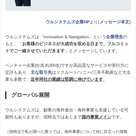
ウルシステムズ企業HP
より(
メッセージ本文
)
ウルシステムズは「Innovation & Navigation」という
企業理念
の
もと、「
お客様のビジネスが大成功を収める日まで、フルコミッ
トでご一緒させていただきます
」とメッセージしています。
ベンチャー企業
ですが高品質なサービスや実行力に
(社員 約300名)
定評もあり、
主な取引先
はリクルート/ソニー/三井不動産など大企
業も多数で、
近年同社の業績は堅調に伸びています
。
グローバル展開
ウルシステムズは、顧客の海外進出・海外事業も支援している可
能性もありますが、現時点ではあくまで
国内事業メイン
です。
（現時点で私が調べた限りでは、海外事業について特に目立った情報