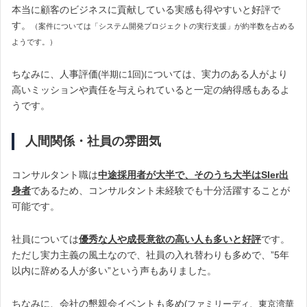
本当に顧客のビジネスに貢献している実感も得やすいと好評で
す。
（案件については「システム開発プロジェクトの実行支援」が約半数を占める
ようです。）
ちなみに、人事評価
については、実力のある人がより
(半期に1回)
高いミッションや責任を与えられていると一定の納得感もあるよ
うです。
人間関係・社員の雰囲気
コンサルタント職は
中途採用者が大半で、そのうち大半はSIer出
身者
であるため、コンサルタント未経験でも十分活躍することが
可能です。
社員については
優秀な人や成長意欲の高い人も多いと好評
です。
ただし実力主義の風土なので、社員の入れ替わりも多めで、”5年
以内に辞める人が多い”という声もありました。
ちなみに、会社の懇親会イベントも多め
(ファミリーディ、東京湾華