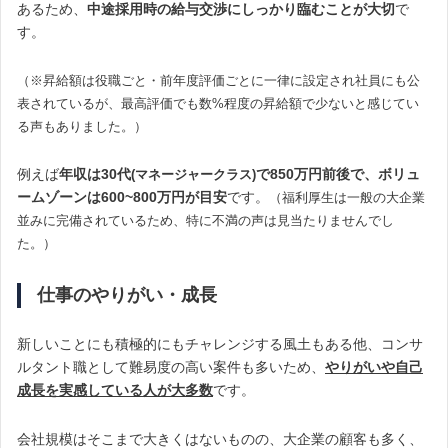
あるため、
中途採用時の給与交渉にしっかり臨むことが大切
で
す。
（※昇給額は役職ごと・前年度評価ごとに一律に設定され社員にも公
表されているが、最高評価でも数%程度の昇給額で少ないと感じてい
る声もありました。）
例えば
年収は30代
で850万円前後で、ボリュ
(マネージャークラス)
ームゾーンは600~
800万円が目安
です。
（福利厚生は一般の大企業
並みに完備されているため、特に不満の声は見当たりませんでし
た。）
仕事のやりがい・成長
新しいことにも積極的にもチャレンジする風土もある他、コンサ
ルタント職として難易度の高い案件も多いため、
やりがいや自己
成長を実感している人が大多数
です。
会社規模はそこまで大きくはないものの、大企業の顧客も多く、