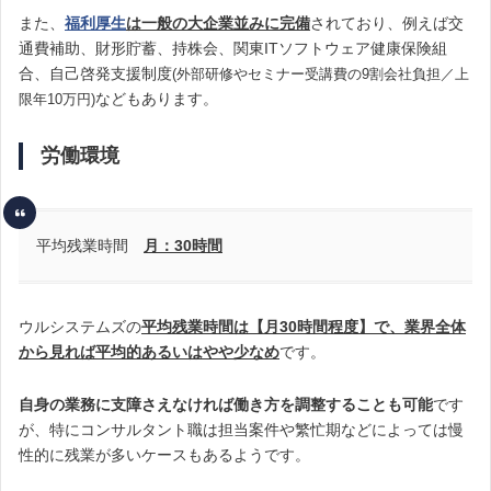
また、
福利厚生
は一般の大企業並みに完備
されており、例えば交
通費補助、財形貯蓄、持株会、関東ITソフトウェア健康保険組
合、自己啓発支援制度
(外部研修やセミナー受講費の9割会社負担／上
などもあります。
限年10万円)
労働環境
平均残業時間
月：30時間
ウルシステムズの
平均残業時間は【月30時間程度】で、業界全体
から見れば平均的あるいはやや少なめ
です。
自身の業務に支障さえなければ働き方を調整することも可能
です
が、特にコンサルタント職は担当案件や繁忙期などによっては慢
性的に残業が多いケースもあるようです。