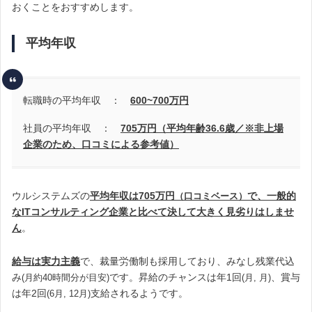
おくことをおすすめします。
平均年収
転職時の平均年収 ：
600~700
万円
社員の平均年収 ：
705万円（平均年齢36.6歳
／※非上場
企業のため、口コミによる参考値）
ウルシステムズの
平均年収は705万円
で、一般的
（
口コミベース）
なITコンサルティング企業と比べて決して大きく見劣りはしませ
ん
。
給与は実力主義
で、裁量労働制も採用しており、みなし残業代込
み
です。昇給のチャンスは年1回
、賞与
(月約40時間分が目安)
(月, 月)
は年2回
支給されるようです。
(6月, 12月)