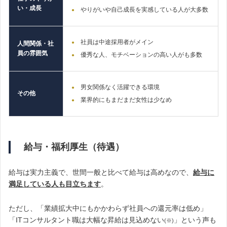
い・成長
やりがいや自己成長を実感している人が大多数
社員は中途採用者がメイン
人間関係・社
員の雰囲気
優秀な人、モチベーションの高い人がも多数
男女関係なく活躍できる環境
その他
業界的にもまだまだ女性は少なめ
給与・福利厚生（待遇）
給与は実力主義で、世間一般と比べて給与は高めなので、
給与に
満足している人も目立ちます
。
ただし、「業績拡大中にもかかわらず社員への還元率は低め」
「ITコンサルタント職は大幅な昇給は見込めない
」という声も
(※)