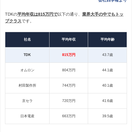
TDKの
平均年収は815万円で
以下の通り、
業界大手の中でもトッ
プクラス
です。
社名
平均年収
平均年齢
TDK
815万円
43.7歳
オムロン
804万円
44.1歳
村田製作所
744万円
40.1歳
京セラ
720万円
41.6歳
日本電産
663万円
39.5歳