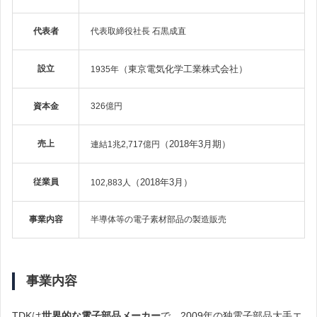
代表者
代表取締役社長 石黒成直
設立
（東京電気化学工業株式会社）
1935年
資本金
326億円
売上
（2018年3月期）
連結1兆2,717億円
従業員
（2018年3月）
102,883人
事業内容
半導体等の電子素材部品の製造販売
事業内容
TDKは
世界的な
電子部品メーカー
で、2009年の独電子部品大手エ