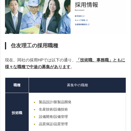
住友理工の採用職種
現在、同社の採用HPでは以下の通り、
「技術職、
事務職」ともに
様々な職種で
中途の募集があります
。
職種
募集中の職種
製品設計/新製品開発
生産技術/設備技術
技術
職
設備開発/設備管理
品質保証/品質管理