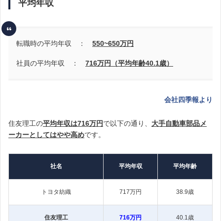
平均年収
転職時の平均年収 ：
550~650
万円
社員の平均年収 ：
716万円（平均年齢40.1歳）
会社四季報より
住友理工の
平均年収は716万円
で以下の通り、
大手自動車部品メ
ーカーとしてはやや高め
です。
社名
平均年収
平均年齢
トヨタ紡織
717万円
38.9歳
住友理工
716万円
40.1歳