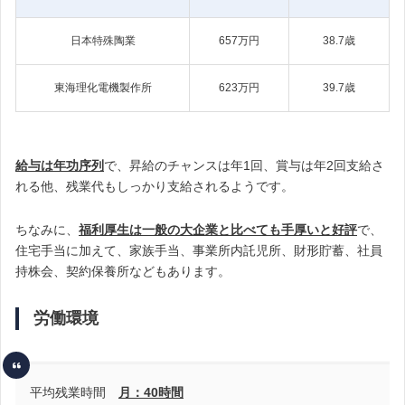
日本特殊陶業
657万円
38.7歳
東海理化電機製作所
623万円
39.7歳
給与は年功序列
で、昇給のチャンスは年1回、賞与は年2回支給さ
れる他、残業代もしっかり支給されるようです。
ちなみに、
福利厚生は一般の大企業と比べても手厚いと好評
で、
住宅手当に加えて、家族手当、事業所内託児所、財形貯蓄、社員
持株会、契約保養所などもあります。
労働環境
平均残業時間
月：40時間