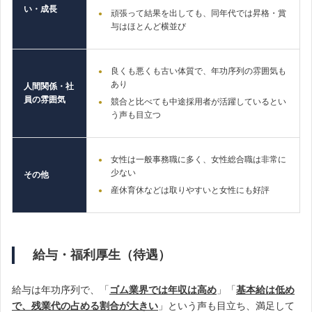
い・成長
頑張って結果を出しても、同年代では昇格・賞
与はほとんど横並び
良くも悪くも古い体質で、年功序列の雰囲気も
あり
人間関係・社
員の雰囲気
競合と比べても中途採用者が活躍しているとい
う声も目立つ
女性は一般事務職に多く、女性総合職は非常に
少ない
その他
産休育休などは取りやすいと女性にも好評
給与・福利厚生（待遇）
給与は年功序列で、「
ゴム業界では年収は高め
」「
基本給は低め
で、残業代の占める割合が大きい
」という声も目立ち、満足して