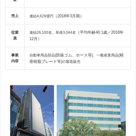
売上
（2018年3月期）
連結4,629億円
（平均年齢40.1歳／2018年
従業
連結26,100名、単体3,044名
員
12月）
(防振ゴム、ホース等)
(精
事業
自動車用品部品
、一般産業用品
内容
密樹脂ブレード等)
の製造販売