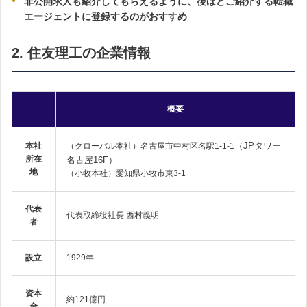
非公開求人も紹介してもらえるように、後ほどご紹介する転職
エージェントに登録するのがおすすめ
2. 住友理工の企業情報
概要
（JPタワー
本社
（グローバル本社）名古屋市中村区名駅1-1-1
所在
名古屋16F）
地
（小牧本社）愛知県小牧市東3-1
代表
代表取締役社長 西村義明
者
設立
1929年
資本
約121億円
金