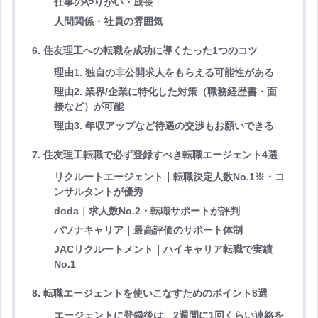
仕事のやりがい・成長
人間関係・社員の雰囲気
6. 住友理工への転職を成功に導くたった1つのコツ
理由1. 独自の非公開求人をもらえる可能性がある
理由2. 業界/企業に特化した対策（職務経歴書・面
接など）が可能
理由3. 年収アップなど待遇の交渉もお願いできる
7. 住友理工転職で必ず登録すべき転職エージェント4選
リクルートエージェント｜転職決定人数No.1※・コ
ンサルタントが優秀
doda｜求人数No.2・転職サポートが評判
パソナキャリア｜最高評価のサポート体制
JACリクルートメント｜ハイキャリア転職で実績
No.1
8. 転職エージェントを使いこなすためのポイント8選
エージェントに登録後は、2週間に1回くらい連絡を