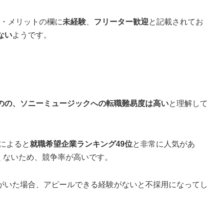
・メリットの欄に
未経験
、
フリーター歓迎
と記載されてお
ない
ようです。
のの、ソニーミュージックへの転職難易度は高い
と理解して
によると
就職希望企業ランキング49位
と非常に人気があ
くないため、競争率が高いです。
がいた場合、アピールできる経験がないと不採用になってし