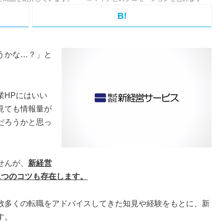
B!
うかな…？」と
業HPにはいい
見ても情報量が
だろうかと思っ
せんが、
新経営
1つのコツも存在します。
数多くの転職をアドバイスしてきた知見や経験をもとに、新
す。