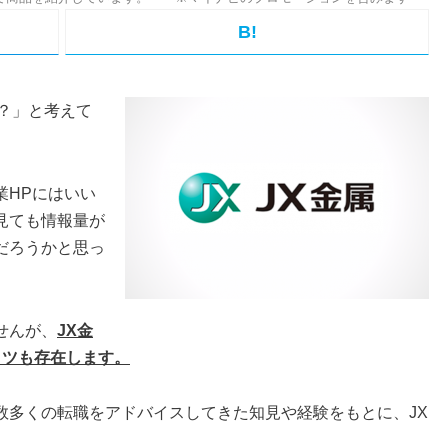
B!
？」と考えて
業HPにはいい
見ても情報量が
だろうかと思っ
せんが、
JX金
コツも存在します。
数多くの転職をアドバイスしてきた知見や経験をもとに、JX