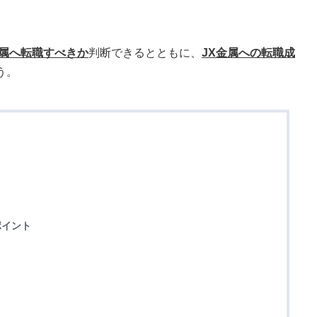
金属へ転職すべきか
判断できるとともに、
JX金属への転職成
う。
ポイント