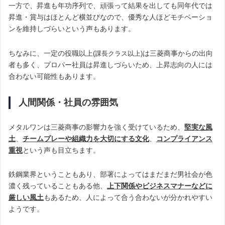
一方で、昇進も年功序列で、頑張って結果を出しても同年代では
昇進・賞与はほとんど横並びなので、優秀な人ほどモチベーショ
ンを維持しづらいという声もあります。
ちなみに、一定の役職以上
は三菱商事からの出向
(課長クラス以上)
者も多く、プロパー社員は昇進しづらいため、上昇志向の人には
合わない可能性もあります。
人間関係・社員の雰囲気
メタルワンは三菱商事の影響力を強く受けているため、
堅実な風
土
、
チームプレーや組織力を大切にする文化
、
コンプライアンス
重視
という声も目立ちます。
鉄鋼業界ということもあり、部署によってはまだまだ男社会が色
濃く残っていることもある他、
上下関係やビジネスマナーなどに
厳しい風土
もあるため、人によって合う合わないが分かれやすい
ようです。