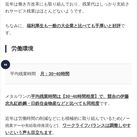
近年は働き方改革にも取り組んでおり、残業代はしっかり支給さ
れサービス残業はほとんどないようです。
ちなみに、
福利厚生も一般の大企業と比べても手厚いと好評
で
す。
労働環境
平均残業時間
月：
30~40
時間
メタルワンの
平均残業時間は【30~40時間程度】で、競合の伊藤
忠丸紅鉄鋼・日鉄住金物産などと比べても同程度
です。
近年は労働時間の削減などにも積極的に取り組んでいるため
(ノー
、
ワークライフバランスは調整しやす
残業デーや有給取得推奨など)
いという声も目立ちます
。