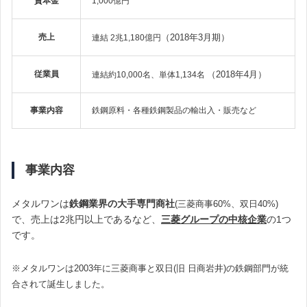
資本金
1,000億円
売上
（2018年3月期）
連結 2兆1,180億円
従業員
（2018年4月）
連結約10,000名、単体1,134名
事業内容
鉄鋼原料・各種鉄鋼製品の輸出入・販売など
事業内容
メタルワンは
鉄鋼業界の大手専門商社
(三菱商事60%、双日40%)
で、売上は2兆円以上であるなど、
三菱グループの中核企業
の1つ
です。
※メタルワンは2003年に三菱商事と双日(旧 日商岩井)の鉄鋼部門が統
合されて誕生しました。