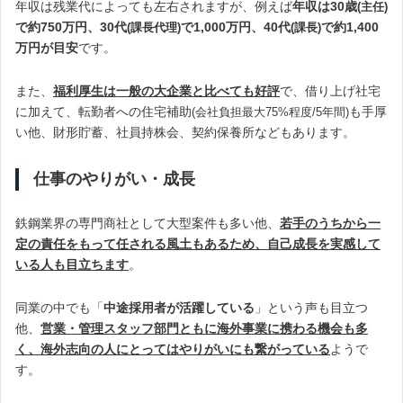
年収は残業代によっても左右されますが、例えば
年収は30歳
(主任)
で約750万円、30代
で1,000万円、40代
で約1,400
(課長代理)
(課長)
万円が目安
です。
また、
福利厚生は一般の大企業と比べても好評
で、借り上げ社宅
に加えて、転勤者への住宅補助
も手厚
(会社負担最大75%程度/5年間)
い他、財形貯蓄、社員持株会、契約保養所などもあります。
仕事のやりがい・成長
鉄鋼業界の専門商社として大型案件も多い他、
若手のうちから一
定の責任をもって任される風土もあるため、自己成長を実感して
いる人も目立ちます
。
同業の中でも「
中途採用者が活躍している
」という声も目立つ
他、
営業・管理スタッフ部門ともに海外事業に携わる機会も多
く、海外志向の人にとってはやりがいにも繋がっている
ようで
す。