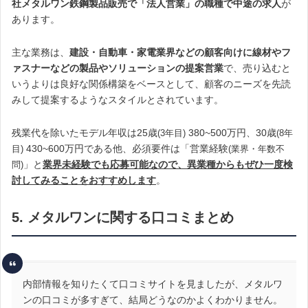
社メタルワン鉄鋼製品販売で「法人営業」の職種で中途の求人
が
あります。
主な業務は、
建設・自動車・家電業界などの顧客向けに線材やフ
ァスナーなどの製品やソリューションの提案営業
で、売り込むと
いうよりは良好な関係構築をベースとして、顧客のニーズを先読
みして提案するようなスタイルとされています。
残業代を除いたモデル年収は25歳
380~500万円、30歳
(3年目)
(8年
430~600万円である他、必須要件は「営業経験
目)
(業界・年数不
」と
業界未経験でも応募可能なので、異業種からもぜひ一度検
問)
討してみることをおすすめします
。
5. メタルワンに関する口コミまとめ
内部情報を知りたくて口コミサイトを見ましたが、メタルワ
ンの口コミが多すぎて、結局どうなのかよくわかりません。