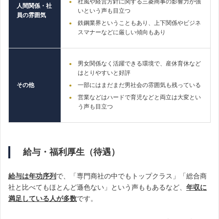
社風や経営方針に関する三菱商事の影響力が強
人間関係・社
いという声も目立つ
員の雰囲気
鉄鋼業界ということもあり、上下関係やビジネ
スマナーなどに厳しい傾向もあり
男女関係なく活躍できる環境で、産休育休など
はとりやすいと好評
その他
一部にはまだまだ男社会の雰囲気も残っている
営業などはハードで育児などと両立は大変とい
う声も目立つ
給与・福利厚生（待遇）
給与は年功序列
で、「専門商社の中でもトップクラス」「総合商
社と比べてもほとんど遜色ない」という声ももあるなど、
年収に
満足している人が
多数
です。