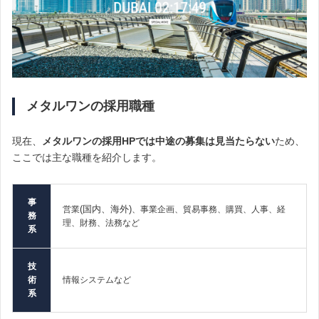
メタルワンの採用職種
現在、
メタルワンの採用HPでは中途の募集は見当たらない
ため、
ここでは主な職種を紹介します。
事
(国内、海外)
営業
、事業企画、貿易事務、購買、人事、経
務
理、財務、法務など
系
技
術
情報システムなど
系