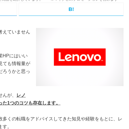
B!
考えていません
業HPにはいい
見ても情報量が
だろうかと思っ
せんが、
レノ
った1つのコツも存在します。
数多くの転職をアドバイスしてきた知見や経験をもとに、レ
ます。