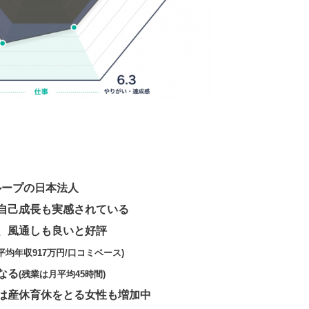
ループの日本法人
自己成長も実感されている
、風通しも良いと好評
(平均年収917万円/
口コミベース)
なる
(残業は月平均45時間)
は
産
休育休をとる女性も増加中