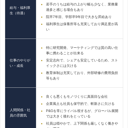
若手のうちは給与の上がり幅も少なく、業務量
給与・福利厚
過多と感じる場合もあり
生（待遇）
院卒7年目、学部卒9年目で大きな昇給あり
福利厚生は保養所等も充実しており満足度が高
い
特に研究開発、マーケティングでは質の高い仕
事に携わることが出来る
仕事のやりが
安定志向で、シェアも安定しているため、スト
い・成長
イックさには欠ける
教育体制は充実しており、外部研修の費用負担
等もあり
良くも悪くもモノづくりに真面目な会社
企業風土も社員も保守的で、斬新さに欠ける
人間関係・社
P&Gを常にライバル視するが、グローバル展開
員の雰囲気
では大きく後れをとっている
社員は穏やかで、上下関係も厳しくなく働きや