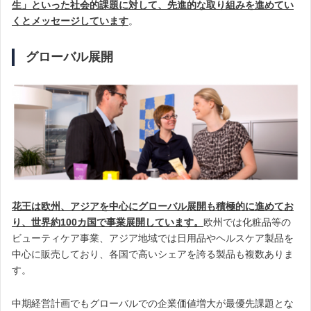
生」といった社会的課題に対して、先進的な取り組みを進めてい
くとメッセージしています
。
グローバル展開
花王は欧州、アジアを中心にグローバル展開も積極的に進めてお
り、世界約100カ国で事業展開しています。
欧州では化粧品等の
ビューティケア事業、アジア地域では日用品やヘルスケア製品を
中心に販売しており、各国で高いシェアを誇る製品も複数ありま
す。
中期経営計画でもグローバルでの企業価値増大が最優先課題とな