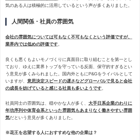
気のある人は積極的に活用しているという声が多くありました。
人間関係・社員の雰囲気
会社の雰囲気については可もなく不可もなくという評価ですが、
業界内では低めの評価です
。
良くも悪くもよいモノづくりに真面目に取り組むことを第一とし
ており、ゆえに業界トップを守っている反面、保守的すぎるとい
う意見が多くみられました。国内外ともにP&Gをライバルとして
いますが、
意思決定スピードの遅さなどグローバルで見ると会社
の成長を妨げていると感じる社員も多いようです
。
社員同士の雰囲気は、穏やかな人が多く、
大手日系企業のわりに
年功序列や体育会系といった雰囲気もあまりなく働きやすい雰囲
気
だという意見が多くありました。
※花王を志望する人におすすめな他の企業は？