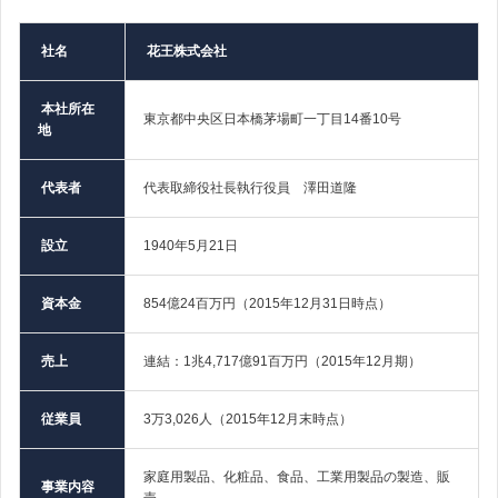
社名
花王株式会社
本社所在
東京都中央区日本橋茅場町一丁目14番10号
地
代表者
代表取締役社長執行役員 澤田道隆
設立
1940年5月21日
資本金
854億24百万円（2015年12月31日時点）
売上
連結：1兆4,717億91百万円（2015年12月期）
従業員
3万3,026人（2015年12月末時点）
家庭用製品、化粧品、食品、工業用製品の製造、販
事業内容
売