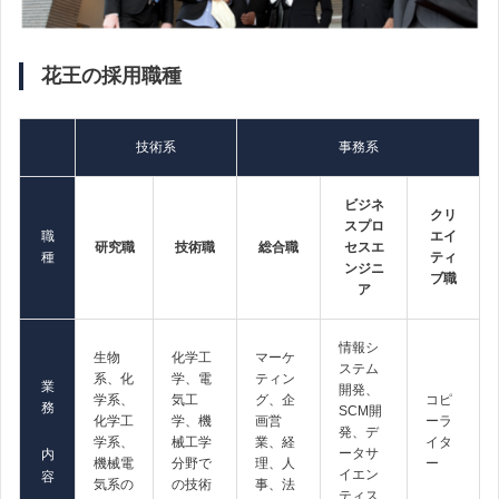
花王の採用職種
技術系
事務系
ビジネ
クリ
スプロ
職
エイ
研究職
技術職
総合職
セスエ
種
ティ
ンジニ
ブ職
ア
情報シ
生物
化学工
マーケ
ステム
系、化
学、電
ティン
業
開発、
学系、
気工
グ、企
コピ
務
SCM開
化学工
学、機
画営
ーラ
発、デ
学系、
械工学
業、経
イタ
ータサ
内
機械電
分野で
理、人
ー
イエン
容
気系の
の技術
事、法
ティス