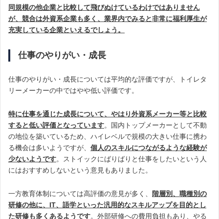
同規模の他企業と比較して飛びぬけているわけではありません
が、競合は外資系企業も多く、業界内でみると非常に福利厚生が
充実している企業といえるでしょう。
仕事のやりがい・成長
仕事のやりがい・成長については平均的な評価ですが、トイレタ
リーメーカーの中ではやや低い評価です。
特に仕事を通じた成長について、やはり外資系メーカー等と比較
すると低い評価となっています
。国内トップメーカーとして不動
の地位を築いているため、ハイレベルで規模の大きい仕事に携わ
る機会は多いようですが、
個人のスキルにつながるような経験が
少ないようです
。ストイックにばりばりと仕事をしたいという人
にはおすすめしないという意見もありました。
一方教育体制については高評価の意見が多く、
階層別、職種別の
研修の他に、IT、語学といった汎用的なスキルアップを目的とし
た研修も多くあるようです
。外部研修への費用負担もあり、やる