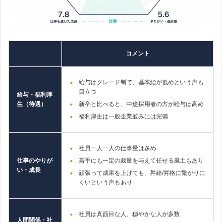
コメント
給与はグレード制で、基本給が低めという声も
目立つ
給与・福利厚
生（待遇）
新卒と比べると、中途採用者の方が給与は高め
福利厚生は一般企業並みには完備
社員一人一人の仕事量は多め
仕事のやりが
若手にも一定の裁量を与えて任せる風土もあり
い・成長
頑張って成果を上げても、昇給/昇格に繋がりに
くいという声もあり
社員は真面目な人、穏やかな人が多数
人間関係・社