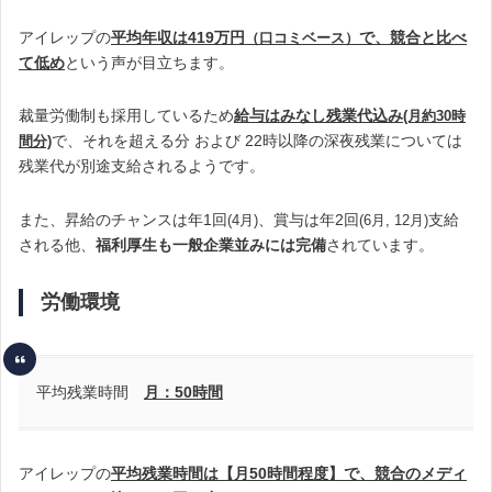
アイレップの
平均年収は419万円
で、競合と比べ
（
口コミベース）
て低め
という声が目立ちます
。
裁量労働制も採用しているため
給与はみなし残業代込み
(月約30時
で、それを超える分 および 22時以降の深夜残業については
間分)
残業代が別途支給されるようです。
また、昇給のチャンスは年1回
、賞与は年2回
支給
(4月)
(6月, 12月)
される他、
福利厚生も一般企業並みには完備
されています。
労働環境
平均残業時間
月：50時間
アイレップの
平均残業時間は【月50時間程度】で、競合のメディ