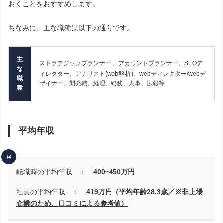
おくことをおすすめします。
ちなみに、主な職種は以下の通りです。
主
ストラテジックプランナー 、アカウントプランナー、SEOデ
な
(web解析)
ィレクター、アナリスト
、webディレクター/webデ
職
ザイナー、開発職、経理、総務、人事、広報等
種
平均年収
転職時の平均年収 ：
400~450
万円
社員の平均年収 ：
419万円（平均年齢28.3歳
／※非上場
企業のため、口コミによる参考値）