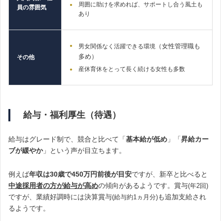
周囲に助けを求めれば、サポートし合う風土も
員の雰囲気
あり
（女性管理職も
男女関係なく活躍できる環境
多め）
その他
産休育休をとって長く続ける女性も多数
給与・福利厚生（待遇）
給与はグレード制で、競合と比べて「
基本給が低め
」「
昇給カー
ブが緩やか
」という声が目立ちます。
例えば
年収は30歳で450万円前後が目安
ですが、新卒と比べると
中途採用者の方が給与が高め
の傾向があるようです。賞与
(年2回)
ですが、業績好調時には決算賞与
も追加支給され
(給与約1ヵ月分)
るようです。