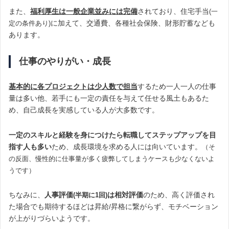
また、
福利厚生は一般企業並みには完備
されており、住宅手当
(一
に加えて、交通費、各種社会保険、財形貯蓄なども
定の条件あり)
あります。
仕事のやりがい・成長
基本的に各プロジェクトは少人数で担当
するため一人一人の仕事
量は多い他、若手にも一定の責任を与えて任せる風土もあるた
め、自己成長を実感している人が大多数です。
一定のスキルと経験を身につけたら転職してステップアップを目
指す人も多い
ため、成長環境を求める人には向いています。
（そ
の反面、慢性的に仕事量が多く疲弊してしまうケースも少なくないよ
うです）
ちなみに、
人事評価
は相対評価
のため、高く評価され
(半期に1回)
た場合でも期待するほどは昇給/昇格に繋がらず、モチベーション
が上がりづらいようです。