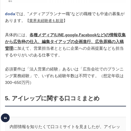
doda
では、”メディアプランナー職”などの職種でも中途の募集が
あります。
【
業界未経験者も歓迎
】
具体的には、
各種メディア
の情報収集
(LINE,google,Facebookなど)
から広告枠の仕入、編集タイアップの企画進行、広告原稿の入稿
管理
に加えて、営業担当者とともに企業への企画提案なども担当
するやりがいのある仕事です。
必須要件は「法人営業の経験」あるいは「広告会社でのプランニ
ング業務経験」で、いずれも経験年数は不問です。（想定年収は
300~650万円）
5. アイレップに関する口コミまとめ
内部情報を知りたくて口コミサイトを見ましたが、アイレッ