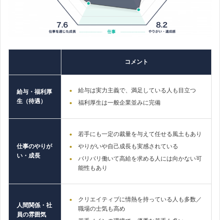
コメント
給与は実力主義で、満足している人も目立つ
給与・福利厚
生（待遇）
福利厚生は一般企業並みに完備
若手にも一定の裁量を与えて任せる風土もあり
仕事のやりが
やりがいや自己成長も実感されている
い・成長
バリバリ働いて高給を求める人には向かない可
能性もあり
クリエイティブに情熱を持っている人も多数／
人間関係・社
職場の士気も高め
員の雰囲気