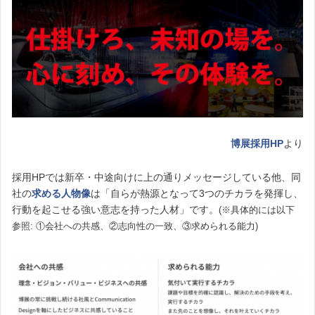
博展採用HP
より
採用HPでは新卒・中途向けに上の通りメッセージしている他、同
社の
求める人物像
は「自らが熱源となって3つのチカラを発揮し、
行動を起こせる強い意志を持った人材」です。
(※具体的には以下
参照: ①会社への共感、②志向性の一致、③求められる能力)