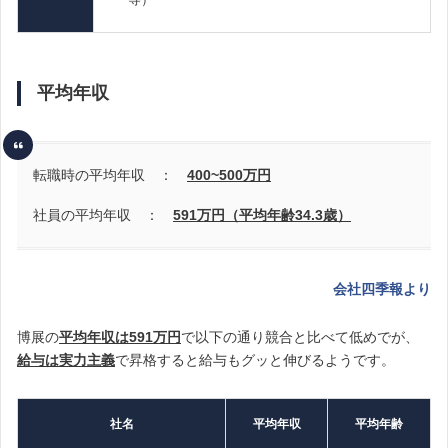
平均年収
転職時の平均年収 ：
400~500
万円
社員の平均年収 ：
591万円（平均年齢34.3歳）
会社四季報より
博展の
平均年収は591万円
で以下の通り競合と比べて低めでが、
給与は実力主義
で昇格すると給与もグッと伸びるようです。
社名
平均年収
平均年齢