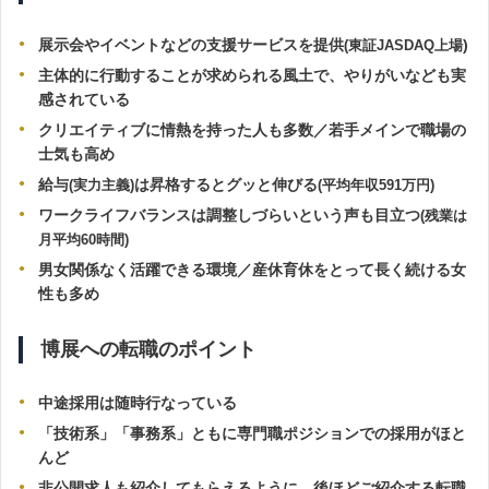
展示会やイベントなどの支援サービスを提供
)
(東証JASDAQ上場
主体的に行動することが求められる風土で、やりがいなども実
感されている
クリエイティブに情熱を持った人も多数／若手メインで職場の
士気も高め
給与
は昇格するとグッと伸びる
(実力主義)
(平均年収591万円)
ワークライフバランスは調整しづらいという声も目立つ
(残業は
月平均60時間)
男女関係なく活躍できる環境／
産休育休をとって長く続ける女
性も多め
博展への転職のポイント
中途採用は随時行なっている
「技術系」「事務系」ともに専門職ポジションでの採用がほと
んど
非公開求人も紹介してもらえるように、後ほどご紹介する転職