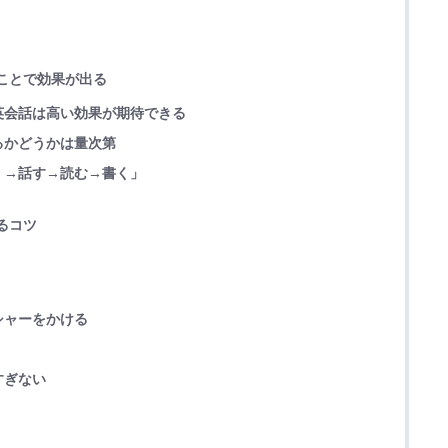
ることで効果が出る
英会話は高い効果が期待できる
るかどうかは量次第
く→話す→読む→書く」
るコツ
シャーをかける
すぎない