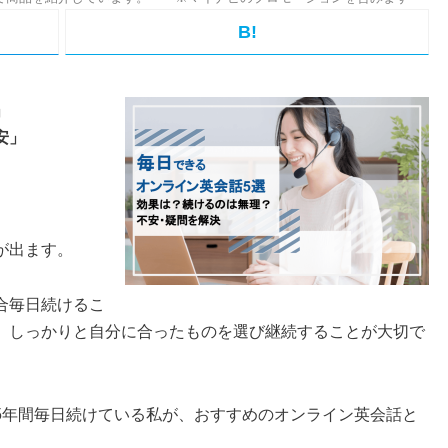
B!
」
安」
が出ます。
合毎日続けるこ
、しっかりと自分に合ったものを選び継続することが大切で
5年間毎日続けている私が、おすすめのオンライン英会話と
。