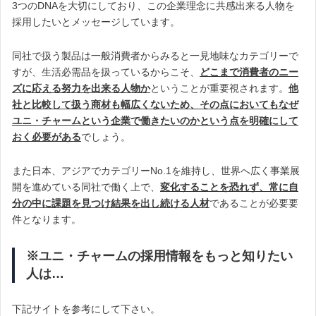
3つのDNAを大切にしており、この企業理念に共感出来る人物を
採用したいとメッセージしています。
同社で扱う製品は一般消費者からみると一見地味なカテゴリーで
すが、生活必需品を扱っているからこそ、
どこまで消費者のニー
ズに応える努力を出来る人物か
ということが重要視されます。
他
社と比較して扱う商材も幅広くないため、その点においてもなぜ
ユニ・チャームという企業で働きたいのかという点を明確にして
おく必要がある
でしょう。
また日本、アジアでカテゴリーNo.1を維持し、世界へ広く事業展
開を進めている同社で働く上で、
変化することを恐れず、常に自
分の中に課題を見つけ結果を出し続ける人材
であることが必要要
件となります。
※ユニ・チャームの採用情報をもっと知りたい
人は…
下記サイトを参考にして下さい。