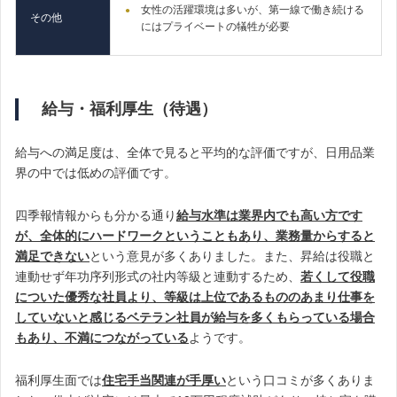
女性の活躍環境は多いが、第一線で働き続ける
その他
にはプライベートの犠牲が必要
給与・福利厚生（待遇）
給与への満足度は、全体で見ると平均的な評価ですが、日用品業
界の中では低めの評価です。
四季報情報からも分かる通り
給与水準は業界内でも高い方です
が、全体的にハードワークということもあり、業務量からすると
満足できない
という意見が多くありました。また、昇給は役職と
連動せず年功序列形式の社内等級と連動するため、
若くして役職
についた優秀な社員より、等級は上位であるもののあまり仕事を
していないと感じるベテラン社員が給与を多くもらっている場合
もあり、不満につながっている
ようです。
福利厚生面では
住宅手当関連が手厚い
という口コミが多くありま