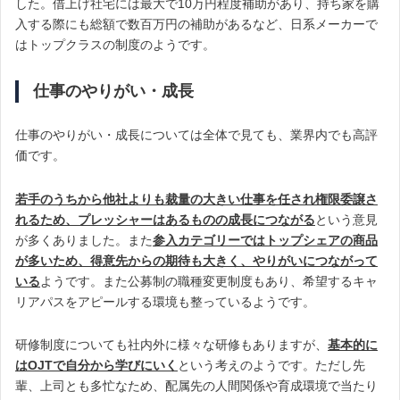
した。借上げ社宅には最大で10万円程度補助があり、持ち家を購
入する際にも総額で数百万円の補助があるなど、日系メーカーで
はトップクラスの制度のようです。
仕事のやりがい・成長
仕事のやりがい・成長については全体で見ても、業界内でも高評
価です。
若手のうちから他社よりも裁量の大きい仕事を任され権限委譲さ
れるため、プレッシャーはあるものの成長につながる
という意見
が多くありました。また
参入カテゴリーではトップシェアの商品
が多いため、得意先からの期待も大きく、やりがいにつながって
いる
ようです。また公募制の職種変更制度もあり、希望するキャ
リアパスをアピールする環境も整っているようです。
研修制度についても社内外に様々な研修もありますが、
基本的に
はOJTで自分から学びにいく
という考えのようです。ただし先
輩、上司とも多忙なため、配属先の人間関係や育成環境で当たり