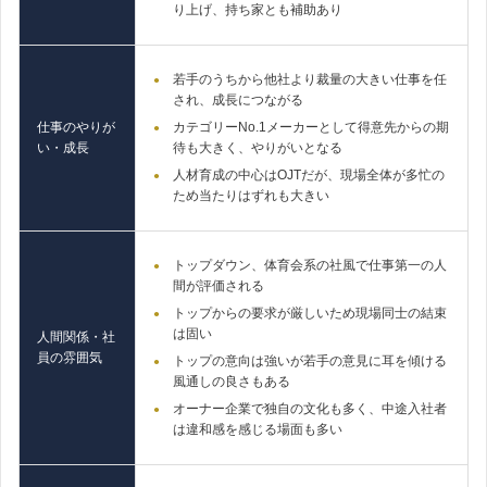
り上げ、持ち家とも補助あり
若手のうちから他社より裁量の大きい仕事を任
され、成長につながる
仕事のやりが
カテゴリーNo.1メーカーとして得意先からの期
い・成長
待も大きく、やりがいとなる
人材育成の中心はOJTだが、現場全体が多忙の
ため当たりはずれも大きい
トップダウン、体育会系の社風で仕事第一の人
間が評価される
トップからの要求が厳しいため現場同士の結束
は固い
人間関係・社
員の雰囲気
トップの意向は強いが若手の意見に耳を傾ける
風通しの良さもある
オーナー企業で独自の文化も多く、中途入社者
は違和感を感じる場面も多い