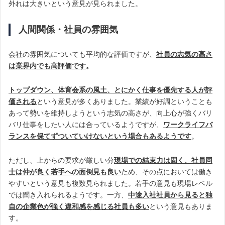
外れは大きいという意見が見られました。
人間関係・社員の雰囲気
会社の雰囲気についても平均的な評価ですが、
社員の志気の高さ
は業界内でも高評価です
。
トップダウン、体育会系の風土、とにかく仕事を優先する人が評
価される
という意見が多くありました。業績が好調ということも
あって勢いを維持しようという志気の高さが、向上心が強くバリ
バリ仕事をしたい人には合っているようですが、
ワークライフバ
ランスを保てずついていけないという場合もあるようです
。
ただし、上からの要求が厳しい分
現場での結束力は固く、社員同
士は仲が良く若手への面倒見も良い
ため、その点においては働き
やすいという意見も複数見られました。若手の意見も現場レベル
では聞き入れられるようです。一方、
中途入社社員から見ると独
自の企業色が強く違和感を感じる社員も多い
という意見もありま
す。