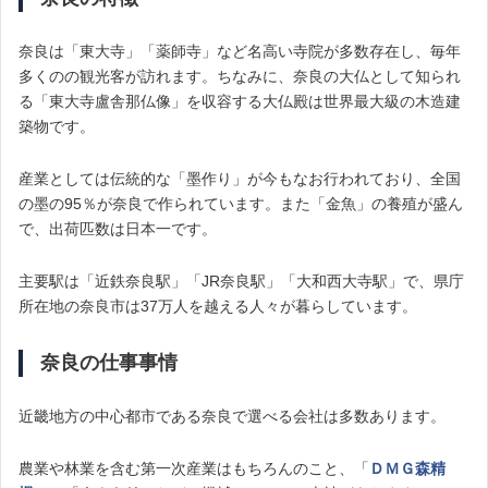
奈良は「東大寺」「薬師寺」など名高い寺院が多数存在し、毎年
多くのの観光客が訪れます。ちなみに、奈良の大仏として知られ
る「東大寺盧舎那仏像」を収容する大仏殿は世界最大級の木造建
築物です。
産業としては伝統的な「墨作り」が今もなお行われており、全国
の墨の95％が奈良で作られています。また「金魚」の養殖が盛ん
で、出荷匹数は日本一です。
主要駅は「近鉄奈良駅」「JR奈良駅」「大和西大寺駅」で、県庁
所在地の奈良市は37万人を越える人々が暮らしています。
奈良の仕事事情
近畿地方の中心都市である奈良で選べる会社は多数あります。
農業や林業を含む第一次産業はもちろんのこと、「
ＤＭＧ森精