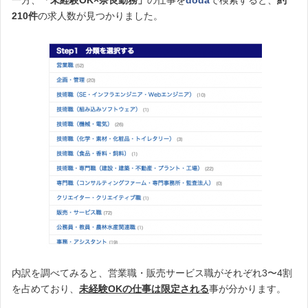
一方、
「未経験OK×奈良勤務」
の仕事を
doda
で検索すると、
約
210件
の求人数が見つかりました。
内訳を調べてみると、営業職・販売サービス職がそれぞれ3〜4割
を占めており、
未経験OKの仕事は限定される
事が分かります。