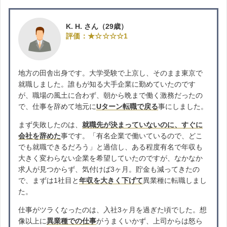
K. H. さん（29歳）
評価：★☆☆☆☆1
地方の田舎出身です。大学受験で上京し、そのまま東京で
就職しました。誰もが知る大手企業に勤めていたのです
が、職場の風土に合わず、朝から晩まで働く激務だったの
で、仕事を辞めて地元に
Uターン転職で戻る
事にしました。
まず失敗したのは、
就職先が決まっていないのに、すぐに
会社を辞めた
事です。「有名企業で働いているので、どこ
でも就職できるだろう」と過信し、ある程度有名で年収も
大きく変わらない企業を希望していたのですが、なかなか
求人が見つからず、気付けば3ヶ月。貯金も減ってきたの
で、まずは1社目と
年収を大きく下げて
異業種に転職しまし
た。
仕事がツラくなったのは、入社3ヶ月を過ぎた頃でした。想
像以上に
異業種での仕事
がうまくいかず、上司からは怒ら