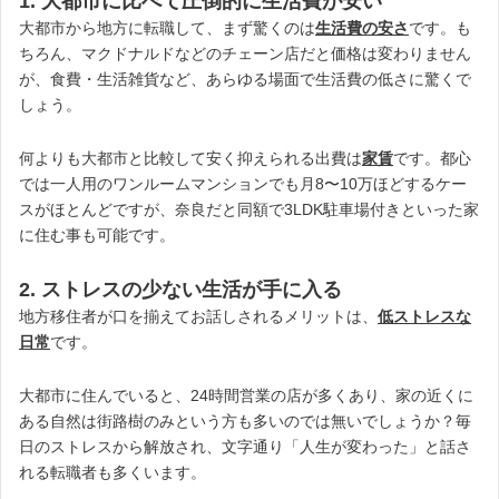
1. 大都市に比べて圧倒的に生活費が安い
大都市から地方に転職して、まず驚くのは
生活費の安さ
です。も
ちろん、マクドナルドなどのチェーン店だと価格は変わりません
が、食費・生活雑貨など、あらゆる場面で生活費の低さに驚くで
しょう。
何よりも大都市と比較して安く抑えられる出費は
家賃
です。都心
では一人用のワンルームマンションでも月8〜10万ほどするケー
スがほとんどですが、奈良だと同額で3LDK駐車場付きといった家
に住む事も可能です。
2. ストレスの少ない生活が手に入る
地方移住者が口を揃えてお話しされるメリットは、
低ストレスな
日常
です。
大都市に住んでいると、24時間営業の店が多くあり、家の近くに
ある自然は街路樹のみという方も多いのでは無いでしょうか？毎
日のストレスから解放され、文字通り「人生が変わった」と話さ
れる転職者も多くいます。