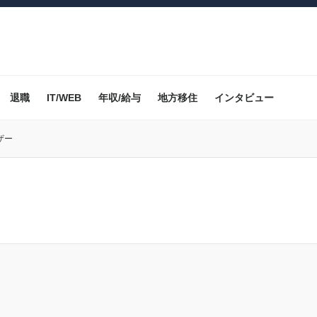
退職
IT/WEB
年収/給与
地方移住
インタビュー
ザー