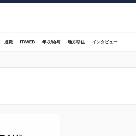
退職
IT/WEB
年収/給与
地方移住
インタビュー